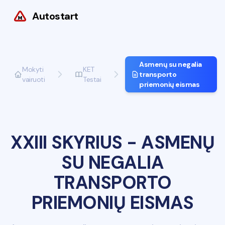
Autostart
Asmenų su negalia
Mokyti
KET
transporto
vairuoti
Testai
priemonių eismas
XXIII SKYRIUS
-
ASMENŲ
SU NEGALIA
TRANSPORTO
PRIEMONIŲ EISMAS