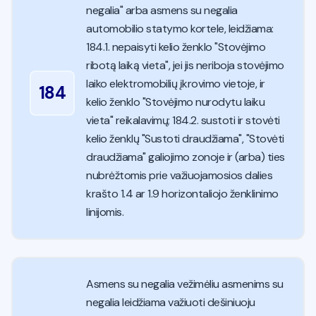
negalia" arba asmens su negalia
automobilio statymo kortele, leidžiama:
184.1. nepaisyti kelio ženklo "Stovėjimo
ribotą laiką vieta", jei jis neriboja stovėjimo
laiko elektromobilių įkrovimo vietoje, ir
184
kelio ženklo "Stovėjimo nurodytu laiku
vieta" reikalavimų; 184.2. sustoti ir stovėti
kelio ženklų "Sustoti draudžiama", "Stovėti
draudžiama" galiojimo zonoje ir (arba) ties
nubrėžtomis prie važiuojamosios dalies
krašto 1.4 ar 1.9 horizontaliojo ženklinimo
linijomis.
Asmens su negalia vežimėliu asmenims su
negalia leidžiama važiuoti dešiniuoju