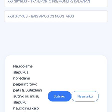
XXX SKYRIUS
-
TRANSPORTO PRIEMONIŲ REIKALAVIMAI
XXXI SKYRIUS
-
BAIGIAMOSIOS NUOSTATOS
Naudojame
KET testai 2026 - Autostart
slapukus
norėdami
pagerinti tavo
Privatumo politika
Paslaugų teikimo sąlygos
patirtį. Sutikdami
Vairuotojo kategorijos
Mokymas vairuoti
Susisiek su mumis
sutinki su mūsų
Sutinku
Nesutinku
slapukų
naudojimu kaip