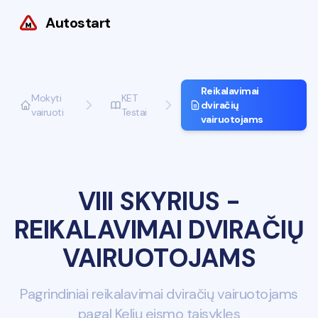
Autostart
Reikalavimai
Mokyti
KET
dviračių
vairuoti
Testai
vairuotojams
VIII SKYRIUS
-
REIKALAVIMAI DVIRAČIŲ
VAIRUOTOJAMS
Pagrindiniai reikalavimai dviračių vairuotojams
pagal Kelių eismo taisykles