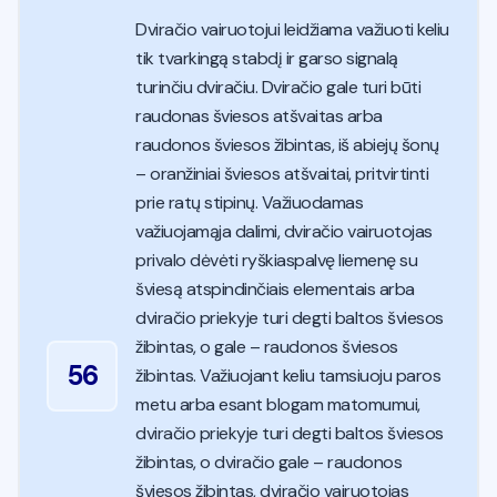
Dviračio vairuotojui leidžiama važiuoti keliu
tik tvarkingą stabdį ir garso signalą
turinčiu dviračiu. Dviračio gale turi būti
raudonas šviesos atšvaitas arba
raudonos šviesos žibintas, iš abiejų šonų
– oranžiniai šviesos atšvaitai, pritvirtinti
prie ratų stipinų. Važiuodamas
važiuojamąja dalimi, dviračio vairuotojas
privalo dėvėti ryškiaspalvę liemenę su
šviesą atspindinčiais elementais arba
dviračio priekyje turi degti baltos šviesos
žibintas, o gale – raudonos šviesos
56
žibintas. Važiuojant keliu tamsiuoju paros
metu arba esant blogam matomumui,
dviračio priekyje turi degti baltos šviesos
žibintas, o dviračio gale – raudonos
šviesos žibintas, dviračio vairuotojas