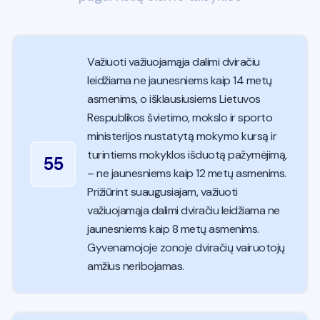
Važiuoti važiuojamąja dalimi dviračiu
leidžiama ne jaunesniems kaip 14 metų
asmenims, o išklausiusiems Lietuvos
Respublikos švietimo, mokslo ir sporto
ministerijos nustatytą mokymo kursą ir
turintiems mokyklos išduotą pažymėjimą,
55
– ne jaunesniems kaip 12 metų asmenims.
Prižiūrint suaugusiajam, važiuoti
važiuojamąja dalimi dviračiu leidžiama ne
jaunesniems kaip 8 metų asmenims.
Gyvenamojoje zonoje dviračių vairuotojų
amžius neribojamas.