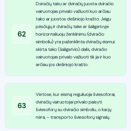
Dviračių taku ar dviračių juosta dviračio
vairuotojas privalo važiuoti kuo arčiau
tako ar juostos dešiniojo krašto. Jeigu
pėsčiųjų ir dviračių take ar šaligatvyje
62
horizontaliuoju ženklinimu (dviračio
simboliu) yra paženklinta dviračių eismui
skirta tako (šaligatvio) dalis, dviračio
vairuotojas privalo važiuoti tik ja ir kuo
arčiau jos dešiniojo krašto.
Vietose, kur eismą reguliuoja šviesoforai,
dviračių vairuotojai privalo paisyti
63
šviesoforų su dviračio simboliu, o kai jų
nėra, – transporto šviesoforų signalų.