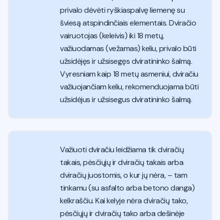
privalo dėvėti ryškiaspalvę liemenę su
šviesą atspindinčiais elementais. Dviračio
vairuotojas (keleivis) iki 18 metų,
važiuodamas (vežamas) keliu, privalo būti
užsidėjęs ir užsisegęs dviratininko šalmą.
Vyresniam kaip 18 metų asmeniui, dviračiu
važiuojančiam keliu, rekomenduojama būti
užsidėjus ir užsisegus dviratininko šalmą.
Važiuoti dviračiu leidžiama tik dviračių
takais, pėsčiųjų ir dviračių takais arba
dviračių juostomis, o kur jų nėra, – tam
tinkamu (su asfalto arba betono danga)
kelkraščiu. Kai kelyje nėra dviračių tako,
pėsčiųjų ir dviračių tako arba dešinėje