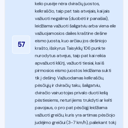
kelio pusėje nėra dviračių juostos,
kelkraščio, taip pat tais atvejais, kai jais
važiuoti negalima (duobėti ir panašiai),
leidžiama važiuoti šaligatviu arba viena eile
važiuojamosios dalies kraštine dešine
eismo juosta, kuo arčiau jos dešiniojo
57
krašto, išskyrus Taisyklių 106 punkte
nurodytus atvejus, taip pat kai reikia
apvažiuoti kliūtį, važiuoti tiesiai, kai iš
pirmosios eismo juostos leidžiama sukti
tik į dešinę. Važiuodamas kelkraščiu,
pėsčiųjų ir dviračių taku, šaligatviu,
dviračio vairuotojas privalo duoti kelią
pėstiesiems, neturi jiems trukdyti ar kelti
pavojaus, o pro pat pėsčiąjį leidžiama
važiuoti greičiu, kuris yra artimas pėsčiojo
judėjimo greičiui (3–7 km/h), paliekant tokį