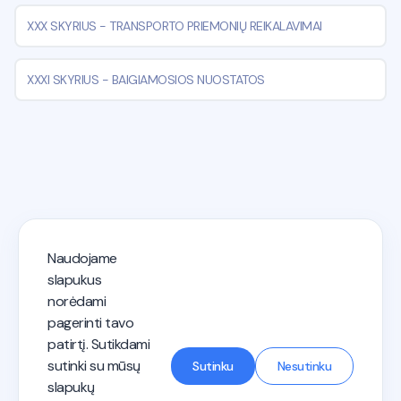
XXX SKYRIUS
-
TRANSPORTO PRIEMONIŲ REIKALAVIMAI
XXXI SKYRIUS
-
BAIGIAMOSIOS NUOSTATOS
Naudojame
KET testai 2026 - Autostart
slapukus
norėdami
pagerinti tavo
Privatumo politika
Paslaugų teikimo sąlygos
patirtį. Sutikdami
Vairuotojo kategorijos
Mokymas vairuoti
Susisiek su mumis
sutinki su mūsų
Sutinku
Nesutinku
slapukų