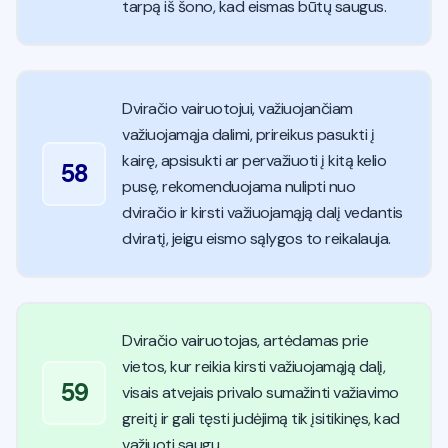
tarpą iš šono, kad eismas būtų saugus.
Dviračio vairuotojui, važiuojančiam
važiuojamąja dalimi, prireikus pasukti į
kairę, apsisukti ar pervažiuoti į kitą kelio
58
pusę, rekomenduojama nulipti nuo
dviračio ir kirsti važiuojamąją dalį vedantis
dviratį, jeigu eismo sąlygos to reikalauja.
Dviračio vairuotojas, artėdamas prie
vietos, kur reikia kirsti važiuojamąją dalį,
59
visais atvejais privalo sumažinti važiavimo
greitį ir gali tęsti judėjimą tik įsitikinęs, kad
važiuoti saugu.