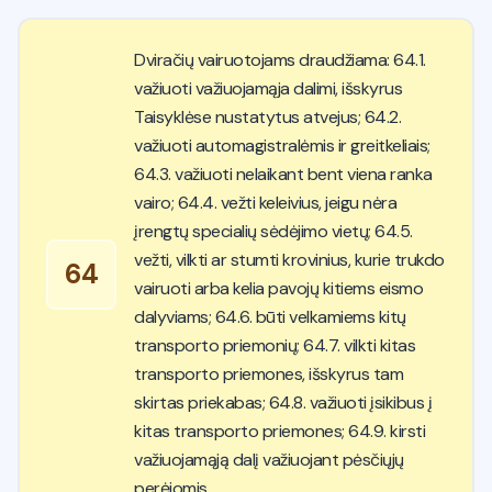
Dviračių vairuotojams draudžiama: 64.1.
važiuoti važiuojamąja dalimi, išskyrus
Taisyklėse nustatytus atvejus; 64.2.
važiuoti automagistralėmis ir greitkeliais;
64.3. važiuoti nelaikant bent viena ranka
vairo; 64.4. vežti keleivius, jeigu nėra
įrengtų specialių sėdėjimo vietų; 64.5.
vežti, vilkti ar stumti krovinius, kurie trukdo
64
vairuoti arba kelia pavojų kitiems eismo
dalyviams; 64.6. būti velkamiems kitų
transporto priemonių; 64.7. vilkti kitas
transporto priemones, išskyrus tam
skirtas priekabas; 64.8. važiuoti įsikibus į
kitas transporto priemones; 64.9. kirsti
važiuojamąją dalį važiuojant pėsčiųjų
perėjomis.