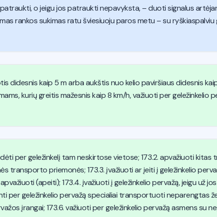
 patraukti, o jeigu jos patraukti nepavyksta, – duoti signalus art
omas rankos sukimas ratu šviesiuoju paros metu – su ryškiaspalvi
s didesnis kaip 5 m arba aukštis nuo kelio paviršiaus didesnis kaip 
s, kurių greitis mažesnis kaip 8 km/h, važiuoti per geležinkelio pe
udėti per geležinkelį tam neskirtose vietose; 173.2. apvažiuoti kita
ės transporto priemonės; 173.3. įvažiuoti ar įeiti į geležinkelio perv
apvažiuoti (apeiti); 173.4. įvažiuoti į geležinkelio pervažą, jeigu už jos
nti per geležinkelio pervažą specialiai transportuoti neparengtas žem
rvažos įrangai; 173.6. važiuoti per geležinkelio pervažą asmens su ne