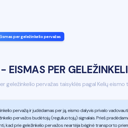
Eismas per geležinkelio pervažas
-
EISMAS PER GELEŽINKEL
r geležinkelio pervažas taisyklės pagal Kelių eismo 
kelio pervažą ir judėdamas per ją, eismo dalyvis privalo vadovautis 
ežinkelio pervažos budėtojų (reguliuotojų) signalais. Prieš pradėdam
itikinti, kad prie geležinkelio pervažos neartėja bėginė transporto p