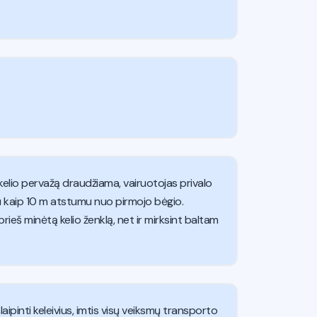
nkelio pervažą draudžiama, vairuotojas privalo
čiau kaip 10 m atstumu nuo pirmojo bėgio.
 prieš minėtą kelio ženklą, net ir mirksint baltam
ipinti keleivius, imtis visų veiksmų transporto