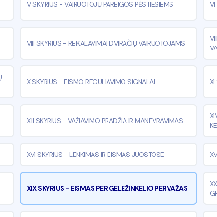
V SKYRIUS
-
VAIRUOTOJŲ PAREIGOS PĖSTIESIEMS
VI
VI
VIII SKYRIUS
-
REIKALAVIMAI DVIRAČIŲ VAIRUOTOJAMS
VA
Ų
X SKYRIUS
-
EISMO REGULIAVIMO SIGNALAI
XI
XI
XIII SKYRIUS
-
VAŽIAVIMO PRADŽIA IR MANEVRAVIMAS
KE
XVI SKYRIUS
-
LENKIMAS IR EISMAS JUOSTOSE
XV
XX
XIX SKYRIUS
-
EISMAS PER GELEŽINKELIO PERVAŽAS
GR