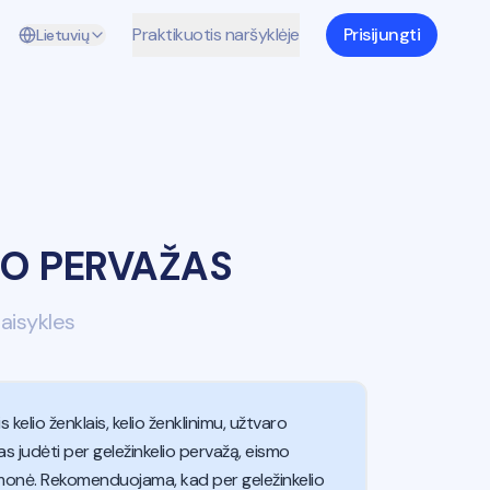
Praktikuotis naršyklėje
Prisijungti
Lietuvių
IO PERVAŽAS
taisykles
kelio ženklais, kelio ženklinimu, užtvaro
as judėti per geležinkelio pervažą, eismo
riemonė. Rekomenduojama, kad per geležinkelio