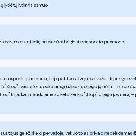
tų lydėtų lydintis asmuo.
s privalo duoti kelią artėjančiai bėginei transporto priemonei.
 transporto priemonei, taip pat tuo atveju, kai važiuoti per geleži
enklą "Stop", šviesoforą, pakeliamąjį užtvarą, o jeigu jų nėra, – ne ar
op" liniją, kai ji naudojama su kelio ženklu "Stop", o jeigu jos nėra, –
ustojus geležinkelio pervažoje, vairuotojas privalo nedelsdamas išla