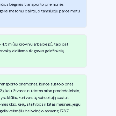
ėjančios bėginės transporto priemonės
u gerai matomu daiktu, o tamsiuoju paros metu
4,5 m (su kroviniu arba be jo), taip pat
rvažą leidžiama tik gavus geležinkelių
s transporto priemones, kurios sustojo prieš
ažą, kai užtvaras nuleistas arba pradeda leistis,
 yra kliūtis, kuri verstų vairuotoją sustoti
ės ūkio, kelių, statybos ir kitas mašinas, jeigu
galia vežimėliu be lydinčio asmens; 173.7.