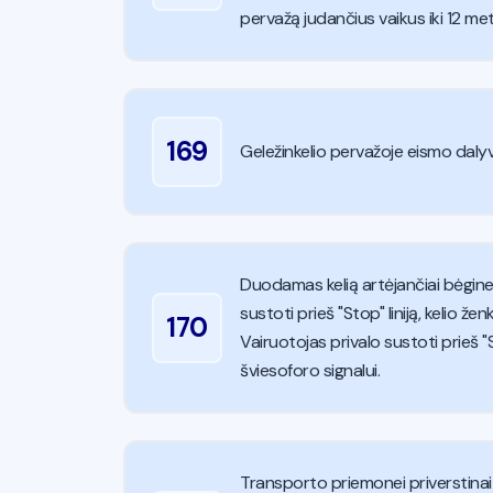
pervažą judančius vaikus iki 12 me
169
Geležinkelio pervažoje eismo dalyvi
Duodamas kelią artėjančiai bėginei
sustoti prieš "Stop" liniją, kelio ž
170
Vairuotojas privalo sustoti prieš "St
šviesoforo signalui.
Transporto priemonei priverstinai s