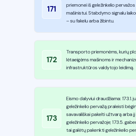
priemonei iš geležinkelio pervažos
171
mašinistui. Stabdymo signalu laik
– su fakelu arba žibintu.
Transporto priemonėms, kurių ploti
172
lėtaeigėms mašinoms ir mechanizmam
infrastruktūros valdytojo leidimą.
Eismo dalyviui draudžiama: 173.1. j
geležinkelio pervažą praleisti bėgin
savavališkai pakelti užtvarą arba jį 
173
geležinkelio pervažoje; 173.5. gabe
tai galėtų pakenkti geležinkelio pe