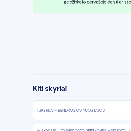
geležinkelio pervažoje delsti ar stovi
Kiti skyriai
I SKYRIUS
-
BENDROSIOS NUOSTATOS
IV SKYRIUS
-
TRANSPORTO PRIEMONĖS VAIRUOTOJŲ