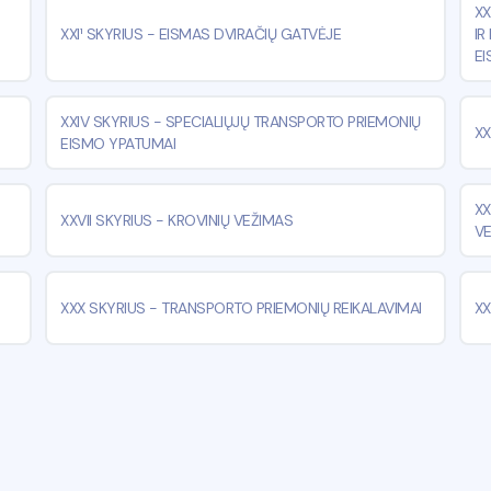
XX
XXI¹ SKYRIUS
-
EISMAS DVIRAČIŲ GATVĖJE
IR
E
XXIV SKYRIUS
-
SPECIALIŲJŲ TRANSPORTO PRIEMONIŲ
XX
EISMO YPATUMAI
XX
XXVII SKYRIUS
-
KROVINIŲ VEŽIMAS
V
XXX SKYRIUS
-
TRANSPORTO PRIEMONIŲ REIKALAVIMAI
XX