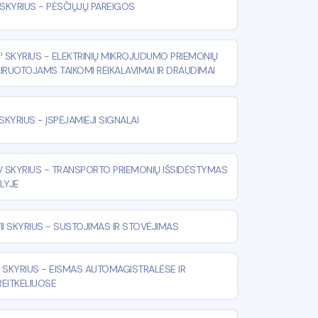
 SKYRIUS
-
PĖSČIŲJŲ PAREIGOS
II¹ SKYRIUS
-
ELEKTRINIŲ MIKROJUDUMO PRIEMONIŲ
IRUOTOJAMS TAIKOMI REIKALAVIMAI IR DRAUDIMAI
 SKYRIUS
-
ĮSPĖJAMIEJI SIGNALAI
V SKYRIUS
-
TRANSPORTO PRIEMONIŲ IŠSIDĖSTYMAS
LYJE
II SKYRIUS
-
SUSTOJIMAS IR STOVĖJIMAS
 SKYRIUS
-
EISMAS AUTOMAGISTRALĖSE IR
EITKELIUOSE