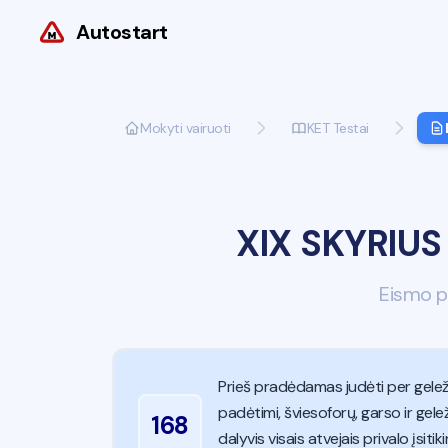
Autostart
Mokyti vairuoti
KET Testai
XIX SKYRIUS
Eismo pe
Prieš pradėdamas judėti per geležin
padėtimi, šviesoforų, garso ir gel
168
dalyvis visais atvejais privalo įs