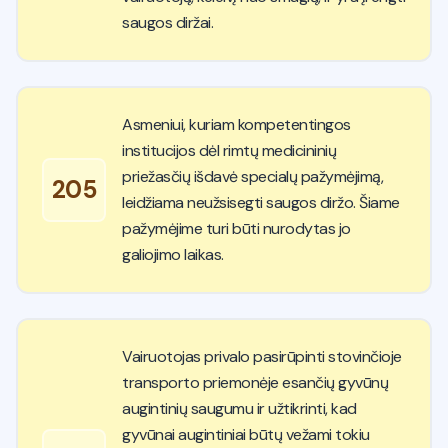
saugos diržai.
Asmeniui, kuriam kompetentingos
institucijos dėl rimtų medicininių
priežasčių išdavė specialų pažymėjimą,
205
leidžiama neužsisegti saugos diržo. Šiame
pažymėjime turi būti nurodytas jo
galiojimo laikas.
Vairuotojas privalo pasirūpinti stovinčioje
transporto priemonėje esančių gyvūnų
augintinių saugumu ir užtikrinti, kad
gyvūnai augintiniai būtų vežami tokiu