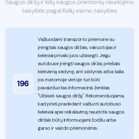
Saugos diržų ir kitų saugos priemonių naudojimo
taisyklės pagal Kelių eismo taisykles
Važiuodami transporto priemone su
įrengtais saugos diržais, vairuotojas ir
keleiviai privalo juos užsisegti. Jeigu
autobuse įrengti saugos diržai, priešais
kiekvieną sėdynę, ant sėdynės arba šalia
jos matomoje vietoje turi būti
196
pavaizduotas informacinis ženklas
"Užsisek saugos diržą". Rekomenduojama,
kad prieš pradedant važiuoti autobuso
keleiviai apie reikalavimą naudotis saugos
diržais būtų informuojami žodžiu arba
garso ir vaizdo priemonėmis.