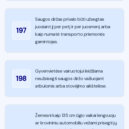
Saugos diržas privalo būti užsegtas
juosiant jį per petį ir per juosmenį arba
197
kaip numatė transporto priemonės
gamintojas.
Gyvenvietėse vairuotojui leidžiama
198
neužsisegti saugos diržo važiuojant
atbulomis arba stovėjimo aikštelėse.
Žemesni kaip 135 cm ūgio vaikai lengvuoju
ar krovininiu automobiliu vežami prisegti jų