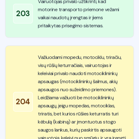
Vairuotojas privalo užtikrinti, kad
motorine transporto priemone vežami
203
vaikai naudotų įrengtas ir jiems
pritaikytas prisegimo sistemas.
Važiuodami mopedu, motociklu, triračiu,
visų rūšių keturračiais, vairuotojas ir
keleiviai privalo naudoti motociklininkų
apsaugas (motociklininkų šalmus, akių
apsaugos nuo sužeidimo priemones).
Leidžiama važiuoti be motociklininkų
204
apsaugų, jeigu mopedas, motociklas,
triratis, bet kurios rūšies keturratis turi
kėbulą (kabiną) ar įmontuotus stogo
saugos lankus, kurių paskirtis apsaugoti
vairuotoją, keleivį nuo smūgių, ir yra įrengti