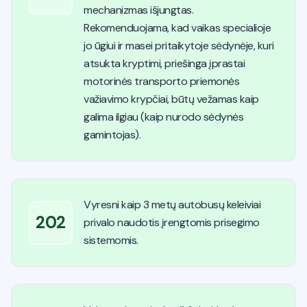
mechanizmas išjungtas.
Rekomenduojama, kad vaikas specialioje
jo ūgiui ir masei pritaikytoje sėdynėje, kuri
atsukta kryptimi, priešinga įprastai
motorinės transporto priemonės
važiavimo krypčiai, būtų vežamas kaip
galima ilgiau (kaip nurodo sėdynės
gamintojas).
Vyresni kaip 3 metų autobusų keleiviai
202
privalo naudotis įrengtomis prisegimo
sistemomis.