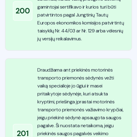
gamintojai sertifikavo ir kurios turi būti
200
patvirtintos pagal Jungtinių Tautų
Europos ekonomikos komisijos patvirtintų
taisyklių Nr. 44/03 ar Nr. 129 arba vėlesnių
jų versijų reikalavimus.
Draudžiama ant priekinės motorinės
transporto priemonės sėdynės vežti
vaiką specialioje jo ūgiui ir masei
pritaikytoje sėdynėje, kuri atsukta
kryptimi, priešinga įprastai motorinės
transporto priemonės važiavimo krypčiai,
jeigu priekinė sėdynė apsaugota saugos
pagalve. Ši nuostata netaikoma, jeigu
201
priekinės saugos pagalvės veikimo