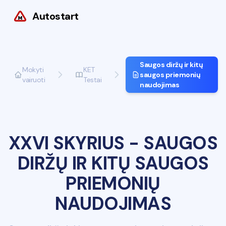
Autostart
Saugos diržų ir kitų
Mokyti
KET
saugos priemonių
vairuoti
Testai
naudojimas
XXVI SKYRIUS
-
SAUGOS
DIRŽŲ IR KITŲ SAUGOS
PRIEMONIŲ
NAUDOJIMAS