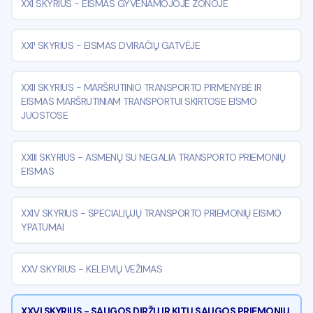
XXI SKYRIUS
-
EISMAS GYVENAMOJOJE ZONOJE
XXI¹ SKYRIUS
-
EISMAS DVIRAČIŲ GATVĖJE
XXII SKYRIUS
-
MARŠRUTINIO TRANSPORTO PIRMENYBĖ IR
EISMAS MARŠRUTINIAM TRANSPORTUI SKIRTOSE EISMO
JUOSTOSE
XXIII SKYRIUS
-
ASMENŲ SU NEGALIA TRANSPORTO PRIEMONIŲ
EISMAS
XXIV SKYRIUS
-
SPECIALIŲJŲ TRANSPORTO PRIEMONIŲ EISMO
YPATUMAI
XXV SKYRIUS
-
KELEIVIŲ VEŽIMAS
XXVI SKYRIUS
-
SAUGOS DIRŽŲ IR KITŲ SAUGOS PRIEMONIŲ