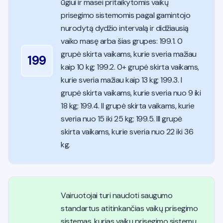
ūgiui ir masei pritaikytomis vaikų
prisegimo sistemomis pagal gamintojo
nurodytą dydžio intervalą ir didžiausią
vaiko masę arba šias grupes: 199.1. 0
grupė skirta vaikams, kurie sveria mažiau
199
kaip 10 kg; 199.2. 0+ grupė skirta vaikams,
kurie sveria mažiau kaip 13 kg; 199.3. I
grupė skirta vaikams, kurie sveria nuo 9 iki
18 kg; 199.4. II grupė skirta vaikams, kurie
sveria nuo 15 iki 25 kg; 199.5. III grupė
skirta vaikams, kurie sveria nuo 22 iki 36
kg.
Vairuotojai turi naudoti saugumo
standartus atitinkančias vaikų prisegimo
sistemas, kurias vaikų prisegimo sistemų