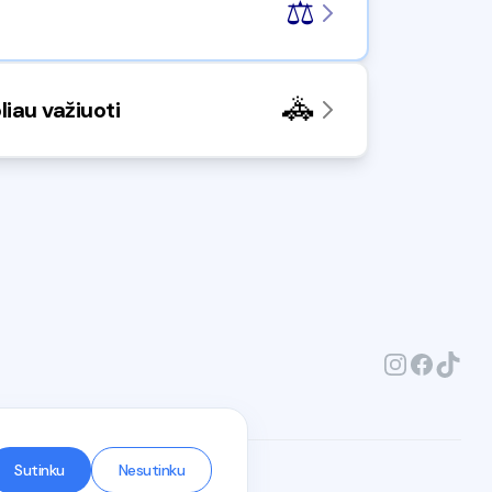
⚖️
🚓
iau važiuoti
Sutinku
Nesutinku