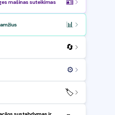
🪪
eiges mašinas suteikimas
📊
ų amžius
🔄
⚙️
🏷️
tracijos sustabdymas ir