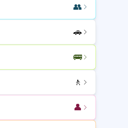
👥
🚗
🚌
🚶
👤