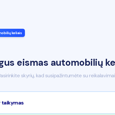
bilių keliais
gus eismas automobilių kel
asirinkite skyrių, kad susipažintumėte su reikalavima
ir taikymas