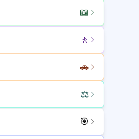
📖
🚶
🚗
⚖️
🎯