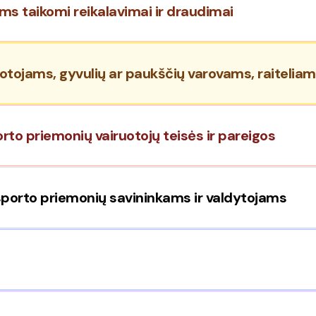
ams taikomi reikalavimai ir draudimai
liotojams, gyvulių ar paukščių varovams, raitelia
orto priemonių vairuotojų teisės ir pareigos
nsporto priemonių savininkams ir valdytojams