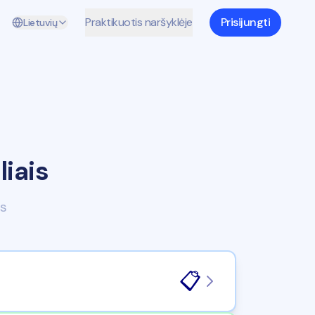
Praktikuotis naršyklėje
Prisijungti
Lietuvių
iais
is
📋