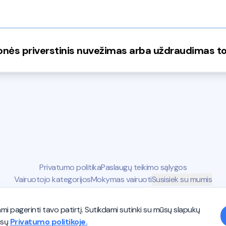
onės priverstinis nuvežimas arba uždraudimas tol
Privatumo politika
Paslaugų teikimo sąlygos
Vairuotojo kategorijos
Mokymas vairuoti
Susisiek su mumis
 pagerinti tavo patirtį. Sutikdami sutinki su mūsų slapukų
ūsų
Privatumo politikoje.
©2026 Autostart. Visos teisės saugomos.