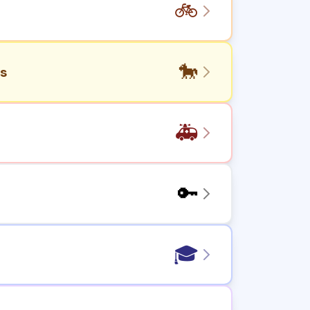
🚲
🐎
ms
🚑
🔑
🎓