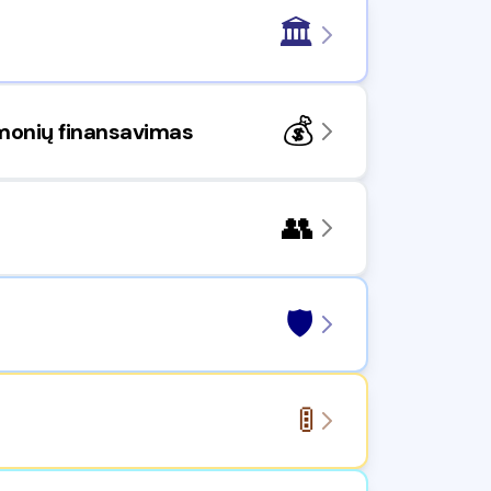
🏛️
💰
emonių finansavimas
👥
🛡️
🚦