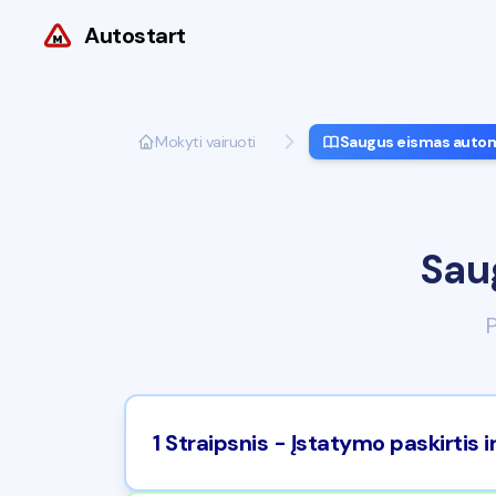
Autostart
Mokyti vairuoti
Saugus eismas automo
Sau
P
1 Straipsnis - Įstatymo paskirtis 