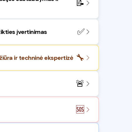
📝
✅
ikties įvertinimas
🔧
žiūra ir techninė ekspertizė
🚨
🆘