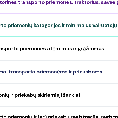
otorines transporto priemones, traktorius, sava
rto priemonių kategorijos ir minimalus vairuotoj
transporto priemones atėmimas ir grąžinimas
avimai transporto priemonėms ir priekaboms
ių ir priekabų skiriamieji ženklai
to priemonių ir (ar) priekabų registracija, regis