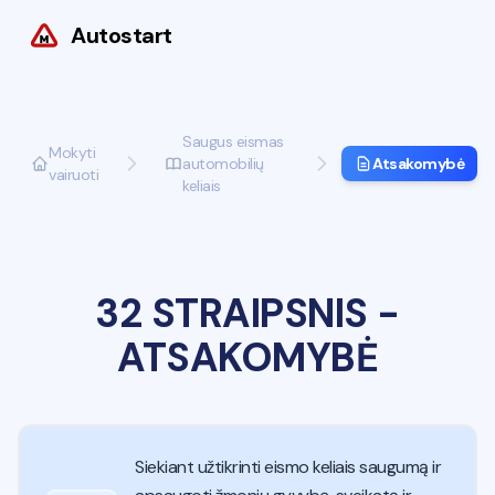
Autostart
Saugus eismas
Mokyti
automobilių
Atsakomybė
vairuoti
keliais
32 STRAIPSNIS
-
ATSAKOMYBĖ
Siekiant užtikrinti eismo keliais saugumą ir