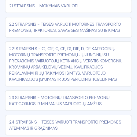
21 STRAIPSNIS
-
MOKYMAS VAIRUOTI
22 STRAIPSNIS
-
TEISĖS VAIRUOTI MOTORINES TRANSPORTO
PRIEMONES, TRAKTORIUS, SAVAEIGES MAŠINAS SUTEIKIMAS
22¹ STRAIPSNIS
-
C1, C1E, C, CE, D1, D1E, D, DE KATEGORIJŲ
MOTORINIŲ TRANSPORTO PRIEMONIŲ, JŲ JUNGINIŲ SU
PRIEKABOMIS VAIRUOTOJŲ, KETINANČIŲ VERSTIS KOMERCINIU
KROVININIŲ ARBA KELEIVIŲ VEŽIMU, KVALIFIKACIJOS
REIKALAVIMAI IR JŲ TAIKYMOS IŠIMTYS, VAIRUOTOJO
KVALIFIKACIJOS ĮGYJIMAS IR JOS PERIODINIS TOBULINIMAS
23 STRAIPSNIS
-
MOTORINIŲ TRANSPORTO PRIEMONIŲ
KATEGORIJOS IR MINIMALUS VAIRUOTOJŲ AMŽIUS
24 STRAIPSNIS
-
TEISĖS VAIRUOTI TRANSPORTO PRIEMONES
ATĖMIMAS IR GRĄŽINIMAS