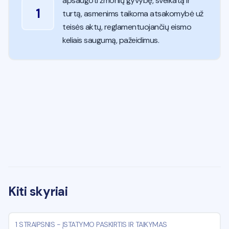
apsaugoti žmonių gyvybę, sveikatą ir
1
turtą, asmenims taikoma atsakomybė už
teisės aktų, reglamentuojančių eismo
keliais saugumą, pažeidimus.
Kiti skyriai
1 STRAIPSNIS
-
ĮSTATYMO PASKIRTIS IR TAIKYMAS