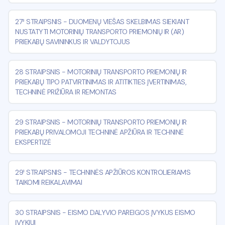
27³ STRAIPSNIS
-
DUOMENŲ VIEŠAS SKELBIMAS SIEKIANT
NUSTATYTI MOTORINIŲ TRANSPORTO PRIEMONIŲ IR (AR)
PRIEKABŲ SAVININKUS IR VALDYTOJUS
28 STRAIPSNIS
-
MOTORINIŲ TRANSPORTO PRIEMONIŲ IR
PRIEKABŲ TIPO PATVIRTINIMAS IR ATITIKTIES ĮVERTINIMAS,
TECHNINĖ PRIŽIŪRA IR REMONTAS
29 STRAIPSNIS
-
MOTORINIŲ TRANSPORTO PRIEMONIŲ IR
PRIEKABŲ PRIVALOMOJI TECHNINĖ APŽIŪRA IR TECHNINĖ
EKSPERTIZĖ
29¹ STRAIPSNIS
-
TECHNINĖS APŽIŪROS KONTROLIERIAMS
TAIKOMI REIKALAVIMAI
30 STRAIPSNIS
-
EISMO DALYVIO PAREIGOS ĮVYKUS EISMO
ĮVYKIUI