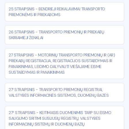
25 STRAIPSNIS
-
BENDRIEJI REIKALAVIMAI TRANSPORTO
PRIEMONĖMS IR PRIEKABOMS
26 STRAIPSNIS
-
TRANSPORTO PRIEMONIŲ IR PRIEKABŲ
SKIRIAMIEJI ŽENKLAI
27 STRAIPSNIS
-
MOTORINIŲ TRANSPORTO PRIEMONIŲ IR (AR)
PRIEKABŲ REGISTRACIJA, REGISTRACIJOS SUSTABDYMAS IR
PANAIKINIMAS, LEIDIMO DALYVAUTI VIEŠAJAME EISME
SUSTABDYMAS IR PANAIKINIMAS
27¹ STRAIPSNIS
-
TRANSPORTO PRIEMONIŲ REGISTRAI,
VALSTYBĖS INFORMACINĖS SISTEMOS, DUOMENŲ BAZĖS
27² STRAIPSNIS
-
KEITIMASIS DUOMENIMIS TARP SU EISMO
SAUGUMO SRITIMI SUSIJUSIŲ REGISTRŲ, VALSTYBĖS
INFORMACINIŲ SISTEMŲ IR DUOMENŲ BAZIŲ