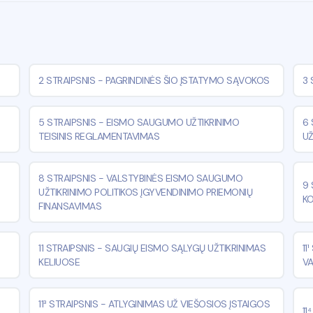
2 STRAIPSNIS
-
PAGRINDINĖS ŠIO ĮSTATYMO SĄVOKOS
3 
5 STRAIPSNIS
-
EISMO SAUGUMO UŽTIKRINIMO
6 
TEISINIS REGLAMENTAVIMAS
UŽ
8 STRAIPSNIS
-
VALSTYBINĖS EISMO SAUGUMO
9 
UŽTIKRINIMO POLITIKOS ĮGYVENDINIMO PRIEMONIŲ
KO
FINANSAVIMAS
11 STRAIPSNIS
-
SAUGIŲ EISMO SĄLYGŲ UŽTIKRINIMAS
11
KELIUOSE
V
11³ STRAIPSNIS
-
ATLYGINIMAS UŽ VIEŠOSIOS ĮSTAIGOS
11