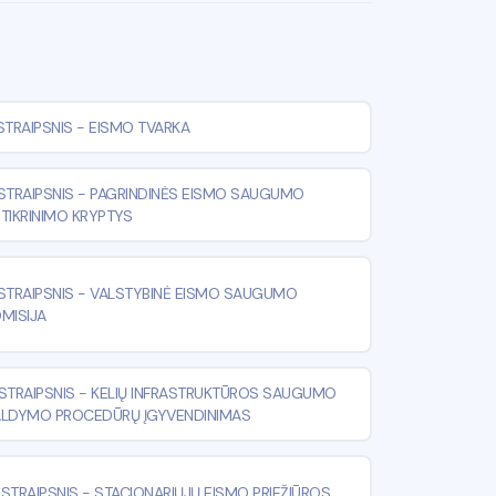
STRAIPSNIS
-
EISMO TVARKA
STRAIPSNIS
-
PAGRINDINĖS EISMO SAUGUMO
TIKRINIMO KRYPTYS
STRAIPSNIS
-
VALSTYBINĖ EISMO SAUGUMO
MISIJA
¹ STRAIPSNIS
-
KELIŲ INFRASTRUKTŪROS SAUGUMO
ALDYMO PROCEDŪRŲ ĮGYVENDINIMAS
⁴ STRAIPSNIS
-
STACIONARIŲJŲ EISMO PRIEŽIŪROS