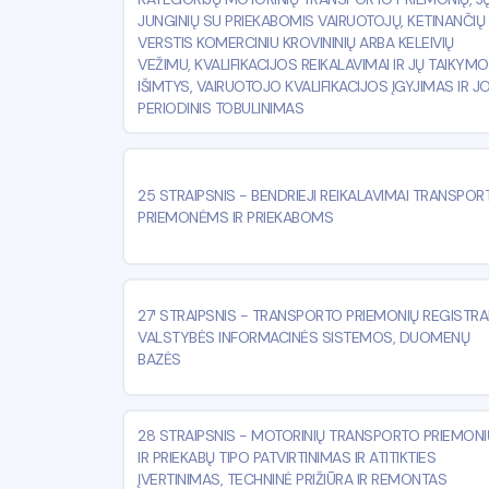
JUNGINIŲ SU PRIEKABOMIS VAIRUOTOJŲ, KETINANČIŲ
VERSTIS KOMERCINIU KROVININIŲ ARBA KELEIVIŲ
VEŽIMU, KVALIFIKACIJOS REIKALAVIMAI IR JŲ TAIKYM
IŠIMTYS, VAIRUOTOJO KVALIFIKACIJOS ĮGYJIMAS IR J
PERIODINIS TOBULINIMAS
25 STRAIPSNIS
-
BENDRIEJI REIKALAVIMAI TRANSPOR
PRIEMONĖMS IR PRIEKABOMS
27¹ STRAIPSNIS
-
TRANSPORTO PRIEMONIŲ REGISTRAI
VALSTYBĖS INFORMACINĖS SISTEMOS, DUOMENŲ
BAZĖS
28 STRAIPSNIS
-
MOTORINIŲ TRANSPORTO PRIEMONI
IR PRIEKABŲ TIPO PATVIRTINIMAS IR ATITIKTIES
ĮVERTINIMAS, TECHNINĖ PRIŽIŪRA IR REMONTAS