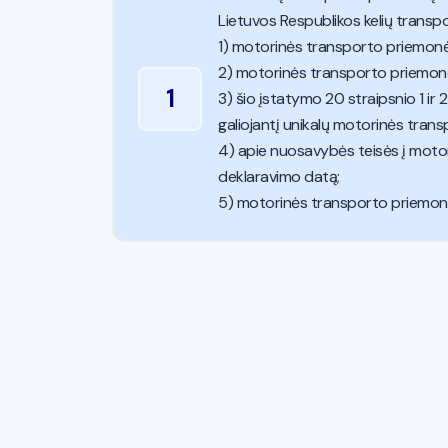
Lietuvos Respublikos kelių transp
1) motorinės transporto priemonės
2) motorinės transporto priemonės
1
3) šio įstatymo 20 straipsnio 1 i
galiojantį unikalų motorinės trans
4) apie nuosavybės teisės į motori
deklaravimo datą;
5) motorinės transporto priemonės