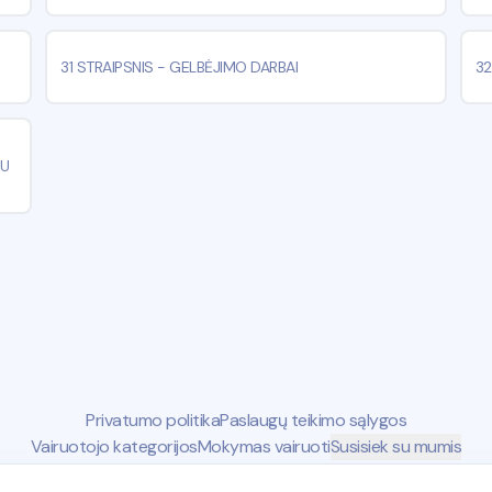
31 STRAIPSNIS
-
GELBĖJIMO DARBAI
32
AU
Privatumo politika
Paslaugų teikimo sąlygos
Vairuotojo kategorijos
Mokymas vairuoti
Susisiek su mumis