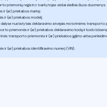
orto priemonių registro tvarkytojas viešai skelbia šiuos duomenys:
 ir (ar) priekabos markę;
 ir (ar) priekabos modelį;
r 2 dalyse nustatytais deklaravimo atvejais motorinėms transporto 
porto priemonės ir (ar) priekabos deklaravimo kodą ir kodo būseną (g
nės transporto priemonės ir (ar) priekabos įgijimo arba perleidimo,
 ir (ar) priekabos identifikavimo numerį (VIN).