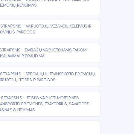
IEMONIŲ ĮRENGIMAS
 STRAIPSNIS
-
VAIRUOTOJŲ, VEŽANČIŲ KELEIVIUS IR
OVINIUS, PAREIGOS
 STRAIPSNIS
-
DVIRAČIŲ VAIRUOTOJAMS TAIKOMI
IKALAVIMAI IR DRAUDIMAI
 STRAIPSNIS
-
SPECIALIŲJŲ TRANSPORTO PRIEMONIŲ
IRUOTOJŲ TEISĖS IR PAREIGOS
 STRAIPSNIS
-
TEISĖS VAIRUOTI MOTORINES
ANSPORTO PRIEMONES, TRAKTORIUS, SAVAEIGES
ŠINAS SUTEIKIMAS