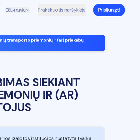
Praktikuotis naršyklėje
Prisijungti
Lietuvių
ių transporto priemonių ir (ar) priekabų
IMAS SIEKIANT
MONIŲ IR (AR)
YTOJUS
 jos įgaliotos institucijos nustatyta tvarka