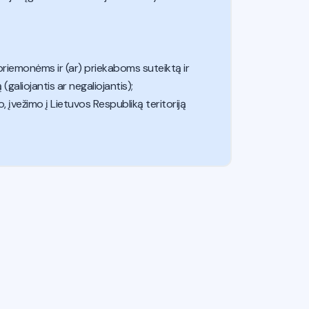
priemonėms ir (ar) priekaboms suteiktą ir
aliojantis ar negaliojantis);
 įvežimo į Lietuvos Respubliką teritoriją