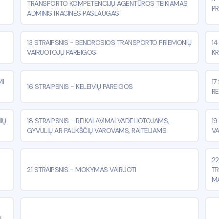
TRANSPORTO KOMPETENCIJŲ AGENTŪROS TEIKIAMAS
PR
ADMINISTRACINES PASLAUGAS
13 STRAIPSNIS
-
BENDROSIOS TRANSPORTO PRIEMONIŲ
14
VAIRUOTOJŲ PAREIGOS
KR
MI
17
16 STRAIPSNIS
-
KELEIVIŲ PAREIGOS
RE
IŲ
18 STRAIPSNIS
-
REIKALAVIMAI VADELIOTOJAMS,
19
GYVULIŲ AR PAUKŠČIŲ VAROVAMS, RAITELIAMS
VA
22
21 STRAIPSNIS
-
MOKYMAS VAIRUOTI
TR
MA
Ų