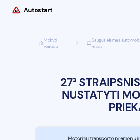
Autostart
Mokyti
Saugus eismas automobil
vairuoti
keliais
27³ STRAIPSNIS
NUSTATYTI MO
PRIEK
Motorinių transporto priemonių ir 