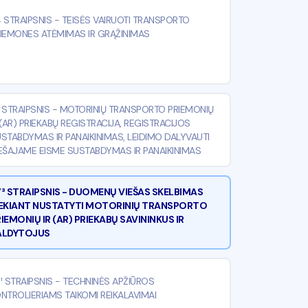
 STRAIPSNIS
-
TEISĖS VAIRUOTI TRANSPORTO
IEMONES ATĖMIMAS IR GRĄŽINIMAS
 STRAIPSNIS
-
MOTORINIŲ TRANSPORTO PRIEMONIŲ
 (AR) PRIEKABŲ REGISTRACIJA, REGISTRACIJOS
STABDYMAS IR PANAIKINIMAS, LEIDIMO DALYVAUTI
EŠAJAME EISME SUSTABDYMAS IR PANAIKINIMAS
³ STRAIPSNIS
-
DUOMENŲ VIEŠAS SKELBIMAS
IEKIANT NUSTATYTI MOTORINIŲ TRANSPORTO
IEMONIŲ IR (AR) PRIEKABŲ SAVININKUS IR
ALDYTOJUS
¹ STRAIPSNIS
-
TECHNINĖS APŽIŪROS
NTROLIERIAMS TAIKOMI REIKALAVIMAI