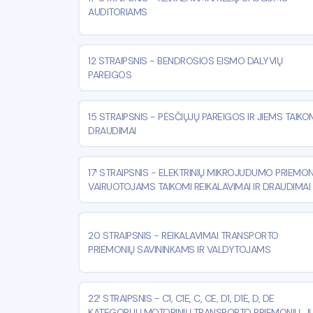
AUDITORIAMS
12 STRAIPSNIS
-
BENDROSIOS EISMO DALYVIŲ
PAREIGOS
15 STRAIPSNIS
-
PĖSČIŲJŲ PAREIGOS IR JIEMS TAIKO
DRAUDIMAI
17¹ STRAIPSNIS
-
ELEKTRINIŲ MIKROJUDUMO PRIEMON
VAIRUOTOJAMS TAIKOMI REIKALAVIMAI IR DRAUDIMAI
20 STRAIPSNIS
-
REIKALAVIMAI TRANSPORTO
PRIEMONIŲ SAVININKAMS IR VALDYTOJAMS
22¹ STRAIPSNIS
-
C1, C1E, C, CE, D1, D1E, D, DE
KATEGORIJŲ MOTORINIŲ TRANSPORTO PRIEMONIŲ, J