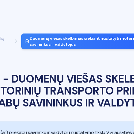
ių
Duomenų viešas skelbimas siekiant nustatyti motorin
savininkus ir valdytojus
-
DUOMENŲ VIEŠAS SKELB
TORINIŲ TRANSPORTO PRIE
ABŲ SAVININKUS IR VALD
(ar) priekabų savininkų ir valdytojų nustatymo tikslu Vyriausybės ar