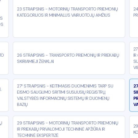
23 STRAIPSNIS
-
MOTORINIŲ TRANSPORTO PRIEMONIŲ
24
KATEGORIJOS IR MINIMALUS VAIRUOTOJŲ AMŽIUS
PR
OS
OS
27
TO
26 STRAIPSNIS
-
TRANSPORTO PRIEMONIŲ IR PRIEKABŲ
IR
SKIRIAMIEJI ŽENKLAI
SU
VI
27² STRAIPSNIS
-
KEITIMASIS DUOMENIMIS TARP SU
27
,
EISMO SAUGUMO SRITIMI SUSIJUSIŲ REGISTRŲ,
S
VALSTYBĖS INFORMACINIŲ SISTEMŲ IR DUOMENŲ
PR
BAZIŲ
V
Ų
29 STRAIPSNIS
-
MOTORINIŲ TRANSPORTO PRIEMONIŲ
29
IR PRIEKABŲ PRIVALOMOJI TECHNINĖ APŽIŪRA IR
KO
TECHNINĖ EKSPERTIZĖ