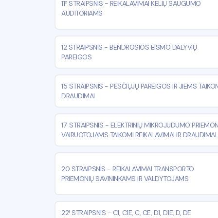
11² STRAIPSNIS
-
REIKALAVIMAI KELIŲ SAUGUMO
AUDITORIAMS
12 STRAIPSNIS
-
BENDROSIOS EISMO DALYVIŲ
PAREIGOS
15 STRAIPSNIS
-
PĖSČIŲJŲ PAREIGOS IR JIEMS TAIKO
DRAUDIMAI
17¹ STRAIPSNIS
-
ELEKTRINIŲ MIKROJUDUMO PRIEMON
VAIRUOTOJAMS TAIKOMI REIKALAVIMAI IR DRAUDIMAI
20 STRAIPSNIS
-
REIKALAVIMAI TRANSPORTO
PRIEMONIŲ SAVININKAMS IR VALDYTOJAMS
22¹ STRAIPSNIS
-
C1, C1E, C, CE, D1, D1E, D, DE