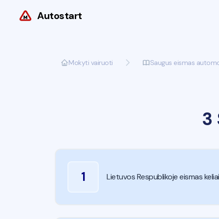
Autostart
Mokyti vairuoti
Saugus eismas automobi
3
1
Lietuvos Respublikoje eismas kelia