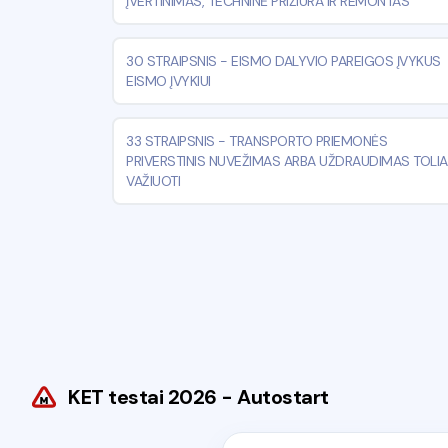
ĮVERTINIMAS, TECHNINĖ PRIŽIŪRA IR REMONTAS
30 STRAIPSNIS
-
EISMO DALYVIO PAREIGOS ĮVYKUS
EISMO ĮVYKIUI
33 STRAIPSNIS
-
TRANSPORTO PRIEMONĖS
PRIVERSTINIS NUVEŽIMAS ARBA UŽDRAUDIMAS TOLI
VAŽIUOTI
KET testai 2026 - Autostart