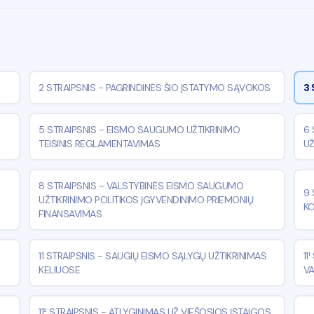
2 STRAIPSNIS
-
PAGRINDINĖS ŠIO ĮSTATYMO SĄVOKOS
3 
5 STRAIPSNIS
-
EISMO SAUGUMO UŽTIKRINIMO
6 
TEISINIS REGLAMENTAVIMAS
UŽ
8 STRAIPSNIS
-
VALSTYBINĖS EISMO SAUGUMO
9 
UŽTIKRINIMO POLITIKOS ĮGYVENDINIMO PRIEMONIŲ
KO
FINANSAVIMAS
11 STRAIPSNIS
-
SAUGIŲ EISMO SĄLYGŲ UŽTIKRINIMAS
11
KELIUOSE
V
11³ STRAIPSNIS
-
ATLYGINIMAS UŽ VIEŠOSIOS ĮSTAIGOS