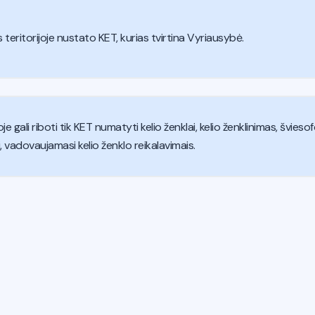
teritorijoje nustato KET, kurias tvirtina Vyriausybė.
gali riboti tik KET numatyti kelio ženklai, kelio ženklinimas, šviesofor
si, vadovaujamasi kelio ženklo reikalavimais.