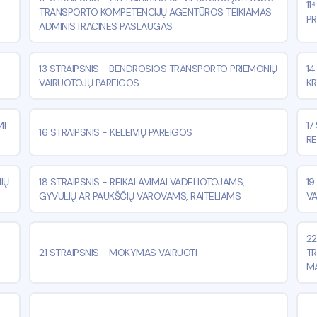
11
TRANSPORTO KOMPETENCIJŲ AGENTŪROS TEIKIAMAS
PR
ADMINISTRACINES PASLAUGAS
13 STRAIPSNIS
-
BENDROSIOS TRANSPORTO PRIEMONIŲ
14
VAIRUOTOJŲ PAREIGOS
KR
MI
17
16 STRAIPSNIS
-
KELEIVIŲ PAREIGOS
RE
IŲ
18 STRAIPSNIS
-
REIKALAVIMAI VADELIOTOJAMS,
19
GYVULIŲ AR PAUKŠČIŲ VAROVAMS, RAITELIAMS
VA
22
21 STRAIPSNIS
-
MOKYMAS VAIRUOTI
TR
MA