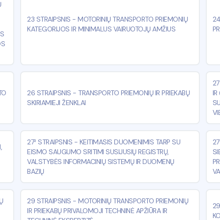
Ų
23 STRAIPSNIS
-
MOTORINIŲ TRANSPORTO PRIEMONIŲ
24
KATEGORIJOS IR MINIMALUS VAIRUOTOJŲ AMŽIUS
PR
OS
OS
27
TO
26 STRAIPSNIS
-
TRANSPORTO PRIEMONIŲ IR PRIEKABŲ
IR
SKIRIAMIEJI ŽENKLAI
SU
VI
27² STRAIPSNIS
-
KEITIMASIS DUOMENIMIS TARP SU
27
,
EISMO SAUGUMO SRITIMI SUSIJUSIŲ REGISTRŲ,
SI
VALSTYBĖS INFORMACINIŲ SISTEMŲ IR DUOMENŲ
PR
BAZIŲ
V
Ų
29 STRAIPSNIS
-
MOTORINIŲ TRANSPORTO PRIEMONIŲ
29
IR PRIEKABŲ PRIVALOMOJI TECHNINĖ APŽIŪRA IR
KO