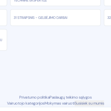
TECHNINĖ EKSPERTIZĖ
31 STRAIPSNIS
-
GELBĖJIMO DARBAI
32
AU
Privatumo politika
Paslaugų teikimo sąlygos
Vairuotojo kategorijos
Mokymas vairuoti
Susisiek su mumis