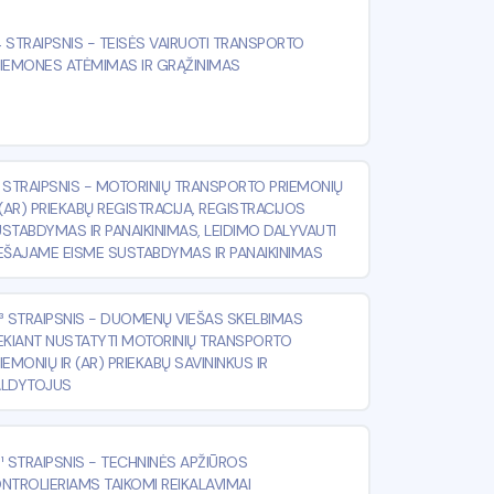
 STRAIPSNIS
-
TEISĖS VAIRUOTI TRANSPORTO
IEMONES ATĖMIMAS IR GRĄŽINIMAS
 STRAIPSNIS
-
MOTORINIŲ TRANSPORTO PRIEMONIŲ
 (AR) PRIEKABŲ REGISTRACIJA, REGISTRACIJOS
STABDYMAS IR PANAIKINIMAS, LEIDIMO DALYVAUTI
EŠAJAME EISME SUSTABDYMAS IR PANAIKINIMAS
³ STRAIPSNIS
-
DUOMENŲ VIEŠAS SKELBIMAS
EKIANT NUSTATYTI MOTORINIŲ TRANSPORTO
IEMONIŲ IR (AR) PRIEKABŲ SAVININKUS IR
ALDYTOJUS
¹ STRAIPSNIS
-
TECHNINĖS APŽIŪROS
NTROLIERIAMS TAIKOMI REIKALAVIMAI