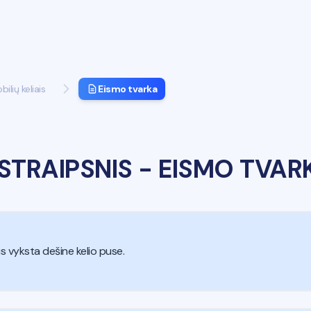
lių keliais
Eismo tvarka
 STRAIPSNIS
-
EISMO TVAR
is vyksta dešine kelio puse.