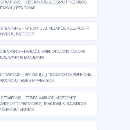
⁴ STRAIPSNIS
-
STACIONARIŲJŲ EISMO PRIEŽIŪROS
IEMONIŲ ĮRENGIMAS
 STRAIPSNIS
-
VAIRUOTOJŲ, VEŽANČIŲ KELEIVIUS IR
OVINIUS, PAREIGOS
 STRAIPSNIS
-
DVIRAČIŲ VAIRUOTOJAMS TAIKOMI
IKALAVIMAI IR DRAUDIMAI
 STRAIPSNIS
-
SPECIALIŲJŲ TRANSPORTO PRIEMONIŲ
IRUOTOJŲ TEISĖS IR PAREIGOS
 STRAIPSNIS
-
TEISĖS VAIRUOTI MOTORINES
ANSPORTO PRIEMONES, TRAKTORIUS, SAVAEIGES
ŠINAS SUTEIKIMAS