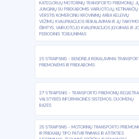
KATEGORIJŲ MOTORINIŲ TRANSPORTO PRIEMONIŲ, J
JUNGINIŲ SU PRIEKABOMIS VAIRUOTOJŲ, KETINANČIŲ
VERSTIS KOMERCINIU KROVININIŲ ARBA KELEIVIŲ
VEŽIMU, KVALIFIKACIJOS REIKALAVIMAI IR JŲ TAIKYM
IŠIMTYS, VAIRUOTOJO KVALIFIKACIJOS ĮGYJIMAS IR J
PERIODINIS TOBULINIMAS
25 STRAIPSNIS
-
BENDRIEJI REIKALAVIMAI TRANSPOR
PRIEMONĖMS IR PRIEKABOMS
27¹ STRAIPSNIS
-
TRANSPORTO PRIEMONIŲ REGISTRAI
VALSTYBĖS INFORMACINĖS SISTEMOS, DUOMENŲ
BAZĖS
28 STRAIPSNIS
-
MOTORINIŲ TRANSPORTO PRIEMONI
IR PRIEKABŲ TIPO PATVIRTINIMAS IR ATITIKTIES