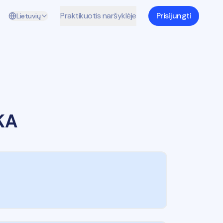
Praktikuotis naršyklėje
Prisijungti
Lietuvių
KA