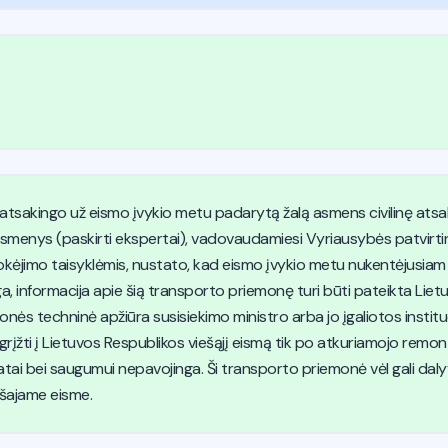
atsakingo už eismo įvykio metu padarytą žalą asmens civilinę ats
 asmenys (paskirti ekspertai), vadovaudamiesi Vyriausybės patvirt
ėjimo taisyklėmis, nustato, kad eismo įvykio metu nukentėjusiam
a, informacija apie šią transporto priemonę turi būti pateikta Lie
onės techninė apžiūra susisiekimo ministro arba jo įgaliotos institu
rįžti į Lietuvos Respublikos viešąjį eismą tik po atkuriamojo remont
tai bei saugumui nepavojinga. Ši transporto priemonė vėl gali daly
ešajame eisme.