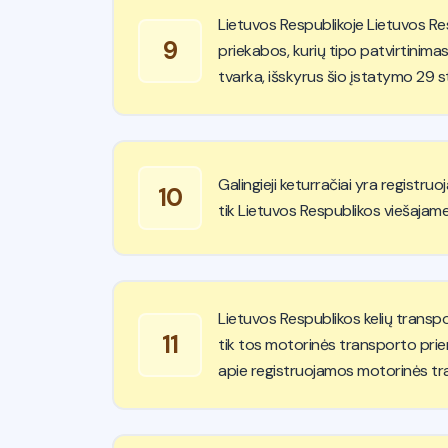
Lietuvos Respublikoje Lietuvos Re
9
priekabos, kurių tipo patvirtinimas
tvarka, išskyrus šio įstatymo 29 s
Galingieji keturračiai yra registr
10
tik Lietuvos Respublikos viešajam
Lietuvos Respublikos kelių transpo
11
tik tos motorinės transporto prie
apie registruojamos motorinės tr