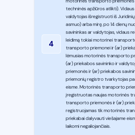
motorines transporto priemones ir
techninės apžiūros atlikti). Vidau
valdytojas išregistruoti iš Juridin
asmuo) arba mirę, po 14 dienų nuo
savininkas ar valdytojas, vidaus 
leidimą tokiai motorinei transport
4
transporto priemonei ir (ar) priek
lėmusias motorinės transporto pr
(ar) priekabos savininko ir valdyto
priemonės ir (ar) priekabos savini
priemonių registro tvarkytojas pan
eisme. Motorinės transporto priemon
įregistruotas naujas motorinės tr
transporto priemonės ir (ar) prieka
registruojamas tik motorinės tran
priekabai dalyvauti viešajame eism
laikomi negaliojančiais.