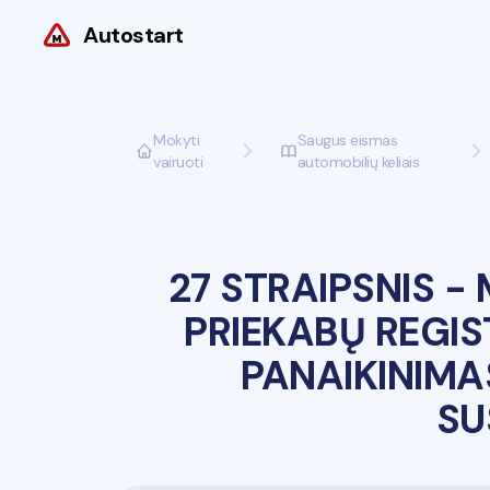
Autostart
Mokyti
Saugus eismas
vairuoti
automobilių keliais
27 STRAIPSNIS
-
PRIEKABŲ REGIS
PANAIKINIMA
SU