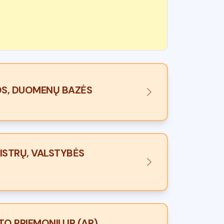
OS, DUOMENŲ BAZĖS
GISTRŲ, VALSTYBĖS
O PRIEMONIŲ IR (AR)