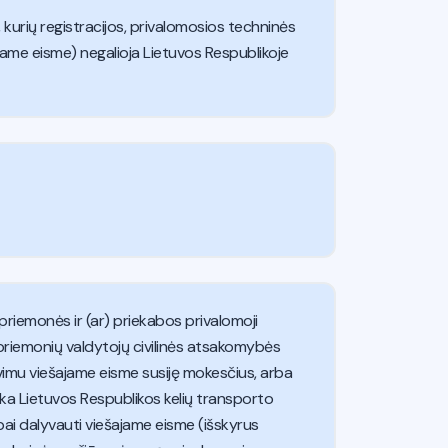
kurių registracijos, privalomosios techninės
ajame eisme) negalioja Lietuvos Respublikoje
priemonės ir (ar) priekabos privalomoji
riemonių valdytojų civilinės atsakomybės
vimu viešajame eisme susiję mokesčius, arba
rka Lietuvos Respublikos kelių transporto
bai dalyvauti viešajame eisme (išskyrus