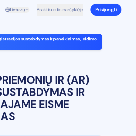
Praktikuotis naršyklėje
Prisijungti
Lietuvių
egistracijos sustabdymas ir panaikinimas, leidimo
IEMONIŲ IR (AR)
 SUSTABDYMAS IR
ŠAJAME EISME
MAS