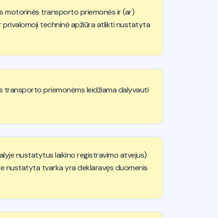
os motorinės transporto priemonės ir (ar)
r privalomoji techninė apžiūra atlikti nustatyta
ioms transporto priemonėms leidžiama dalyvauti
alyje nustatytus laikino registravimo atvejus)
nyje nustatyta tvarka yra deklaravęs duomenis