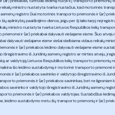
 (ar) priekabas, turinčias leidimą nuvykti į transporto priemonių
s reikalų ministro nustatyta tvarka nustačius, kad motorinės transp
ių asmenų registro (kai motorinės transporto priemonės ir (ar) priek
 šių aplinkybių paaiškėjimo dienos, jeigu per šį laikotarpį neįregi
reikalų ministro nustatyta tvarka Lietuvos Respublikos kelių transp
o priemonei ir (ar) priekabai dalyvauti viešajame eisme. Šiuo atveju
abai dalyvauti viešajame eisme viešai skelbiama vidaus reikalų minis
iemonės ir (ar) priekabos leidimo dalyvauti viešajame eisme sust
jo išregistravimo iš Juridinių asmenų registro ar mirties atveju, įr
nką ar valdytoją Lietuvos Respublikos kelių transporto priemonių re
aikina šio leidimo sustabdymą ir motorinė transporto priemonė ir (
ės ir (ar) priekabos savininko ir valdytojo išregistravimo iš Juridi
ansporto priemonės ir (ar) priekabos savininkas, bet ne ilgesniam 
bos savininko ir valdytojo išregistravimo iš Juridinių asmenų regist
sporto priemonės ir (ar) priekabos valdytojas. Sustabdžius leidimą
e, leidimo sustabdymo metu šių transporto priemonių ir (ar) prieka