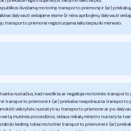
ar) priekaba registruojama jos valdymo laikotarpiui;
spublikos išvežamą motorinę transporto priemonę ir (ar) priekabą, 
ikinai dalyvauti viešajame eisme (ir nėra apribojimų dalyvauti vieš
eju transporto priemonė registruojama laikotarpiui iki mėnesio.
tvarka nustačius, kad neatlikta ar negalioja motorinės transporto 
nė transporto priemonė ir (ar) priekaba neapdrausta transporto p
umokėti valstybės nustatyti su transporto priemone ar jos dalyva
apyvartą muitinės procedūros, vidaus reikalų ministro nustatyta tva
tabdo leidimą tokiai motorinei transporto priemonei ir (ar) prieka