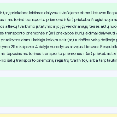
 (ar) priekabos leidimas dalyvauti viešajame eisme Lietuvos Respu
 ir motorinė transporto priemonė ir (ar) priekaba išregistruojama
os atliekų tvarkymo įstatymo ir jo įgyvendinamųjų teisės aktų nu
transporto priemonės ir (ar) priekabos, kurių leidimai dalyvauti v
taikytos eismui kairiąja kelio puse ir (ar) turinčios vairą dešinėje p
įstatymo 25 straipsnio 4 dalyje nurodytus atvejus, Lietuvos Respubli
is tapusias motorines transporto priemones ir (ar) priekabas Lie
ienio šalių transporto priemonių registrų tvarkytojų arba tarptau