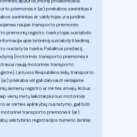
 techninės apžiūros įmonę privalomosios
orto priemonės ir (ar) priekabos savininkas ir
abos savininkas ar valdytojas yra juridinis
struojamas naujas transporto priemonės
orto priemonių registro tvarkytojas sustabdo
 informacija apie ketinimą sustabdyti leidimą
tro nustatyta tvarka. Pašalinus priežastį,
abdymą (motorinės transporto priemonės ir
egistravus naują motorinės transporto
gistre), Lietuvos Respublikos kelių transporto
ar) priekaba vėl gali dalyvauti viešajame
nių asmenų registro ar mirties atveju, iki bus
kaip vienų metų laikotarpiui nuo motorinės
ro ar mirties aplinkybių nustatymo, gali būti
 motorinei transporto priemonei ir (ar)
bų valstybinio registracijos numerio ženklai