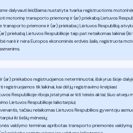
isme dalyvauti leidžiama nustatyta tvarka registruotoms motorinė
uoti motorinę transporto priemonę ir (ar) priekabą Lietuvos Resp
e transporto priemone ir (ar) priekaba į Lietuvos Respubliką atvy
r) priekabą Lietuvos Respublikoje taip pat netaikomas laikinai (iki
bė narė ir nėra Europos ekonominės erdvės šalis, registruota moto
 asmenims.
 (ar) priekabos registruojamos neterminuotai, išskyrus šioje daly
 registruojamos tik laikinai, kai dėl jų registravimo kreipiasi:
tuvos Respublikoje riboja įstatymai ar kiti teisės aktai; šiuo atvej
mo Lietuvos Respublikoje laikotarpiui;
 gyvenantis, tačiau nelaikomas Lietuvos Respublikos gyventoju asm
tarpiui iki šešių mėnesių;
onės valdymo terminas apribotas transporto priemonės valdymą p