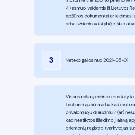
motorinė transporto priemonė ir (
4) asmuo, valdantis iš Lietuvos Re
apžiūros dokumentai ar leidimas la
arba užsienio valstybėje; šiuo atv
3
Neteko galios nuo 2021-05-01
Vidaus reikalų ministro nustatyta 
techninė apžiūra arba kad motori
privalomuoju draudimu ir (ar) nes
kad neatliktos išleidimo į laisvą 
priemonių registro tvarkytojas sus