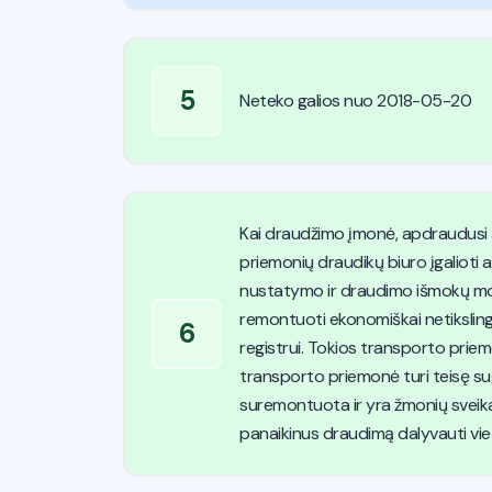
5
Neteko galios nuo 2018-05-20
Kai draudžimo įmonė, apdraudusi 
priemonių draudikų biuro įgalioti
nustatymo ir draudimo išmokų mok
remontuoti ekonomiškai netiksling
6
registrui. Tokios transporto priem
transporto priemonė turi teisę sug
suremontuota ir yra žmonių sveika
panaikinus draudimą dalyvauti vi