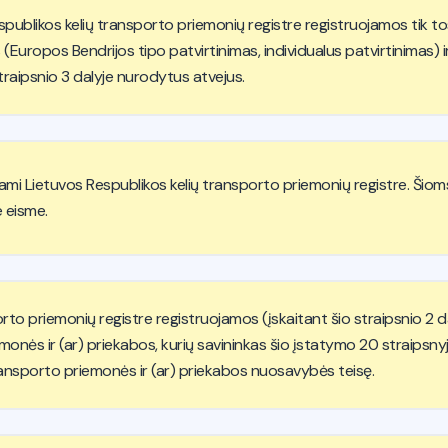
spublikos kelių transporto priemonių registre registruojamos tik t
 (Europos Bendrijos tipo patvirtinimas, individualus patvirtinimas) i
traipsnio 3 dalyje nurodytus atvejus.
uojami Lietuvos Respublikos kelių transporto priemonių registre. Š
e eisme.
rto priemonių registre registruojamos (įskaitant šio straipsnio 2 d
monės ir (ar) priekabos, kurių savininkas šio įstatymo 20 straips
ansporto priemonės ir (ar) priekabos nuosavybės teisę.