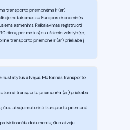
ms transporto priemonėms ir (ar)
ublikoje netaikomas su Europos ekonominės
kusiems asmenims. Reikalavimas registruoti
 90 dienų per metus) su užsienio valstybėje,
rine transporto priemone ir (ar) priekaba į
je nustatytus atvejus. Motorinės transporto
u motorinė transporto priemonė ir (ar) priekaba
uo; šiuo atveju motorinė transporto priemonė
atvirtinančiu dokumentu; šiuo atveju