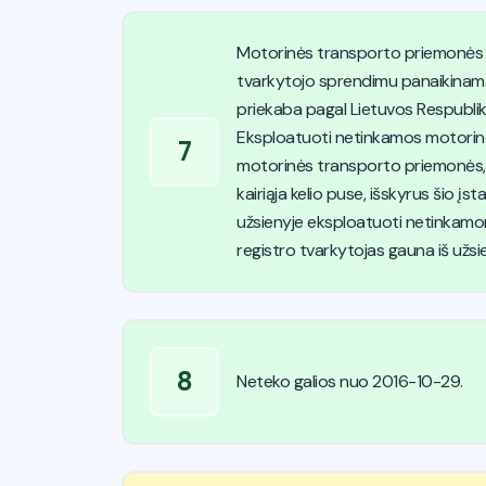
Motorinės transporto priemonės ir
tvarkytojo sprendimu panaikinamas
priekaba pagal Lietuvos Respublik
Eksploatuoti netinkamos motorinės 
7
motorinės transporto priemonės, pri
kairiąja kelio puse, išskyrus šio 
užsienyje eksploatuoti netinkamom
registro tvarkytojas gauna iš užs
8
Neteko galios nuo 2016-10-29.