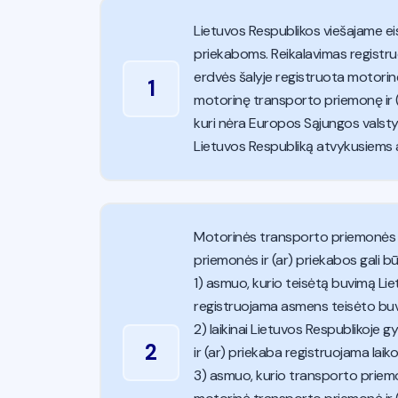
Lietuvos Respublikos viešajame e
priekaboms. Reikalavimas registr
erdvės šalyje registruota motorin
1
motorinę transporto priemonę ir (a
kuri nėra Europos Sąjungos valsty
Lietuvos Respubliką atvykusiems
Motorinės transporto priemonės ir
priemonės ir (ar) priekabos gali būti
1) asmuo, kurio teisėtą buvimą Lie
registruojama asmens teisėto buvi
2) laikinai Lietuvos Respublikoje
2
ir (ar) priekaba registruojama laiko
3) asmuo, kurio transporto priem