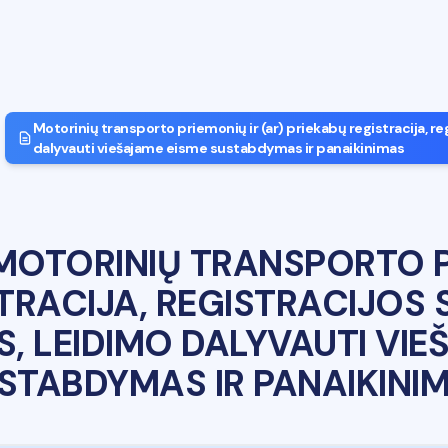
Motorinių transporto priemonių ir (ar) priekabų registracija, r
dalyvauti viešajame eisme sustabdymas ir panaikinimas
MOTORINIŲ TRANSPORTO PR
TRACIJA, REGISTRACIJOS
S, LEIDIMO DALYVAUTI VIE
STABDYMAS IR PANAIKINI