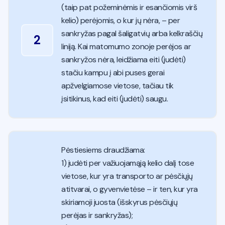
(taip pat požeminėmis ir esančiomis virš
kelio) perėjomis, o kur jų nėra, – per
sankryžas pagal šaligatvių arba kelkraščių
2
liniją. Kai matomumo zonoje perėjos ar
sankryžos nėra, leidžiama eiti (judėti)
stačiu kampu į abi puses gerai
apžvelgiamose vietose, tačiau tik
įsitikinus, kad eiti (judėti) saugu.
Pėstiesiems draudžiama:
1) judėti per važiuojamąją kelio dalį tose
vietose, kur yra transporto ar pėsčiųjų
atitvarai, o gyvenvietėse – ir ten, kur yra
skiriamoji juosta (išskyrus pėsčiųjų
perėjas ir sankryžas);