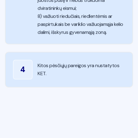
juostos pusę ir nebus trukdoma
dviratininkų eismui;
8) važiuoti riedučiais, riedlentėmis ar
paspirtukais be variklio važiuojamąja kelio
dalimi, išskyrus gyvenamąją zoną.
Kitos pėsčiųjų pareigos yra nustatytos
4
KET.