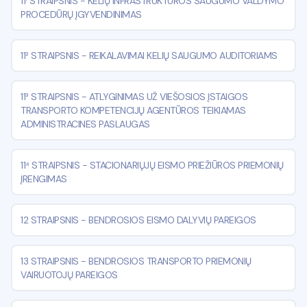
11¹ STRAIPSNIS
-
KELIŲ INFRASTRUKTŪROS SAUGUMO VALDYMO
PROCEDŪRŲ ĮGYVENDINIMAS
11² STRAIPSNIS
-
REIKALAVIMAI KELIŲ SAUGUMO AUDITORIAMS
11³ STRAIPSNIS
-
ATLYGINIMAS UŽ VIEŠOSIOS ĮSTAIGOS
TRANSPORTO KOMPETENCIJŲ AGENTŪROS TEIKIAMAS
ADMINISTRACINES PASLAUGAS
11⁴ STRAIPSNIS
-
STACIONARIŲJŲ EISMO PRIEŽIŪROS PRIEMONIŲ
ĮRENGIMAS
12 STRAIPSNIS
-
BENDROSIOS EISMO DALYVIŲ PAREIGOS
13 STRAIPSNIS
-
BENDROSIOS TRANSPORTO PRIEMONIŲ
VAIRUOTOJŲ PAREIGOS