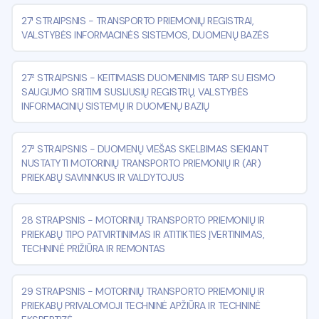
27¹ STRAIPSNIS
-
TRANSPORTO PRIEMONIŲ REGISTRAI,
VALSTYBĖS INFORMACINĖS SISTEMOS, DUOMENŲ BAZĖS
27² STRAIPSNIS
-
KEITIMASIS DUOMENIMIS TARP SU EISMO
SAUGUMO SRITIMI SUSIJUSIŲ REGISTRŲ, VALSTYBĖS
INFORMACINIŲ SISTEMŲ IR DUOMENŲ BAZIŲ
27³ STRAIPSNIS
-
DUOMENŲ VIEŠAS SKELBIMAS SIEKIANT
NUSTATYTI MOTORINIŲ TRANSPORTO PRIEMONIŲ IR (AR)
PRIEKABŲ SAVININKUS IR VALDYTOJUS
28 STRAIPSNIS
-
MOTORINIŲ TRANSPORTO PRIEMONIŲ IR
PRIEKABŲ TIPO PATVIRTINIMAS IR ATITIKTIES ĮVERTINIMAS,
TECHNINĖ PRIŽIŪRA IR REMONTAS
29 STRAIPSNIS
-
MOTORINIŲ TRANSPORTO PRIEMONIŲ IR
PRIEKABŲ PRIVALOMOJI TECHNINĖ APŽIŪRA IR TECHNINĖ