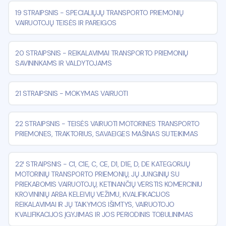
19 STRAIPSNIS
-
SPECIALIŲJŲ TRANSPORTO PRIEMONIŲ
VAIRUOTOJŲ TEISĖS IR PAREIGOS
20 STRAIPSNIS
-
REIKALAVIMAI TRANSPORTO PRIEMONIŲ
SAVININKAMS IR VALDYTOJAMS
21 STRAIPSNIS
-
MOKYMAS VAIRUOTI
22 STRAIPSNIS
-
TEISĖS VAIRUOTI MOTORINES TRANSPORTO
PRIEMONES, TRAKTORIUS, SAVAEIGES MAŠINAS SUTEIKIMAS
22¹ STRAIPSNIS
-
C1, C1E, C, CE, D1, D1E, D, DE KATEGORIJŲ
MOTORINIŲ TRANSPORTO PRIEMONIŲ, JŲ JUNGINIŲ SU
PRIEKABOMIS VAIRUOTOJŲ, KETINANČIŲ VERSTIS KOMERCINIU
KROVININIŲ ARBA KELEIVIŲ VEŽIMU, KVALIFIKACIJOS
REIKALAVIMAI IR JŲ TAIKYMOS IŠIMTYS, VAIRUOTOJO
KVALIFIKACIJOS ĮGYJIMAS IR JOS PERIODINIS TOBULINIMAS