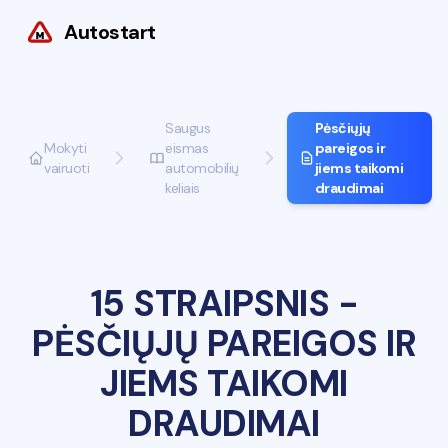
Autostart
Saugus
Pėsčiųjų
Mokyti
eismas
pareigos ir
vairuoti
automobilių
jiems taikomi
keliais
draudimai
15 STRAIPSNIS
-
PĖSČIŲJŲ PAREIGOS IR
JIEMS TAIKOMI
DRAUDIMAI