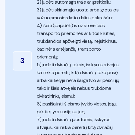
2) judėti automagistrale ar greitkeliu;
3) judėti skiriamąja juosta arba greta jos
važiuojamosios kelio dalies pakraščiu;
4) išeiti (pajudėti) iš už stovinčios
transporto priemonės ar kitos kliūties,
trukdančios apžvelgti vietą, neįsitikinus,
kad nėra artėjančių transporto
priemonių;
3
5) judėti dviračių takais, išskyrus atvejus,
kai reikia pereiti į kitą dviračių tako pusę
arba kai kelyje nėra šaligatvio ar pėsčiųjų
tako ir šiais atvejais nebus trukdoma
dviratininkų eismui;
6) pasišalinti iš eismo įvykio vietos, jeigu
pėstieji yra susiję su juo;
7) judėti dviračių juostomis, išskyrus
atvejus, kai reikia pereiti į kitą dviračių