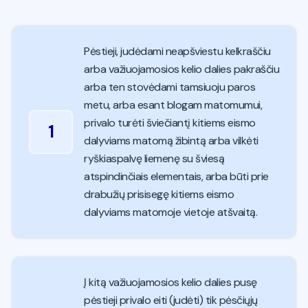
Pėstieji, judėdami neapšviestu kelkraščiu
arba važiuojamosios kelio dalies pakraščiu
arba ten stovėdami tamsiuoju paros
metu, arba esant blogam matomumui,
privalo turėti šviečiantį kitiems eismo
1
dalyviams matomą žibintą arba vilkėti
ryškiaspalvę liemenę su šviesą
atspindinčiais elementais, arba būti prie
drabužių prisisegę kitiems eismo
dalyviams matomoje vietoje atšvaitą.
Į kitą važiuojamosios kelio dalies pusę
pėstieji privalo eiti (judėti) tik pėsčiųjų