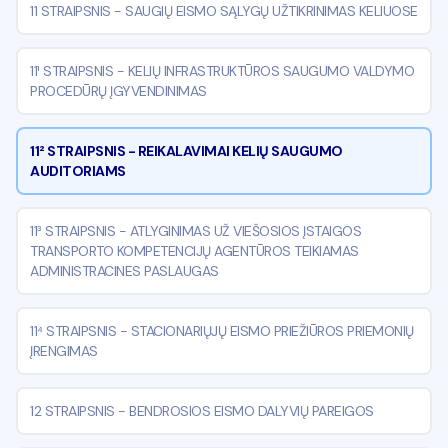
11 STRAIPSNIS
-
SAUGIŲ EISMO SĄLYGŲ UŽTIKRINIMAS KELIUOSE
11¹ STRAIPSNIS
-
KELIŲ INFRASTRUKTŪROS SAUGUMO VALDYMO
PROCEDŪRŲ ĮGYVENDINIMAS
11² STRAIPSNIS
-
REIKALAVIMAI KELIŲ SAUGUMO
AUDITORIAMS
11³ STRAIPSNIS
-
ATLYGINIMAS UŽ VIEŠOSIOS ĮSTAIGOS
TRANSPORTO KOMPETENCIJŲ AGENTŪROS TEIKIAMAS
ADMINISTRACINES PASLAUGAS
11⁴ STRAIPSNIS
-
STACIONARIŲJŲ EISMO PRIEŽIŪROS PRIEMONIŲ
ĮRENGIMAS
12 STRAIPSNIS
-
BENDROSIOS EISMO DALYVIŲ PAREIGOS