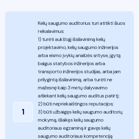
Kelių saugumo auditorius turi atitikti šiuos
reikalavimus:
1) turėti aukštąjį išsilavinimą kelių
projektavimo, kelių saugumo inžinerijos
arba eismo įvykių analizės srityse, įgytą
baigus statybos inžinerijos arba
transporto inžinerijos studijas, arba jam
prilygintą išsilavinimą, arba turėti ne
mažesnę kaip 3 metų dalyvavimo
atliekant kelių saugumo auditus patirtį;
2) būti nepriekaištingos reputacijos;
1
3) būti užbaigęs kelių saugumo auditorių
mokymą, išlaikęs kelių saugumo
auditoriaus egzaminą ir gavęs kelių
saugumo auditoriaus kompetenciją