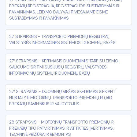
PRIEKABŲ REGISTRACIJA, REGISTRACIJOS SUSTABDYMAS IR
PANAIKINIMAS, LEIDIMO DALYVAUTI VIEŠAJAME EISME
SUSTABDYMAS IR PANAIKINIMAS
27¹ STRAIPSNIS
-
TRANSPORTO PRIEMONIŲ REGISTRAI,
VALSTYBĖS INFORMACINĖS SISTEMOS, DUOMENŲ BAZĖS
27² STRAIPSNIS
-
KEITIMASIS DUOMENIMIS TARP SU EISMO
SAUGUMO SRITIMI SUSIJUSIŲ REGISTRŲ, VALSTYBĖS
INFORMACINIŲ SISTEMŲ IR DUOMENŲ BAZIŲ
27³ STRAIPSNIS
-
DUOMENŲ VIEŠAS SKELBIMAS SIEKIANT
NUSTATYTI MOTORINIŲ TRANSPORTO PRIEMONIŲ IR (AR)
PRIEKABŲ SAVININKUS IR VALDYTOJUS
28 STRAIPSNIS
-
MOTORINIŲ TRANSPORTO PRIEMONIŲ IR
PRIEKABŲ TIPO PATVIRTINIMAS IR ATITIKTIES ĮVERTINIMAS,
TECHNINĖ PRIŽIŪRA IR REMONTAS