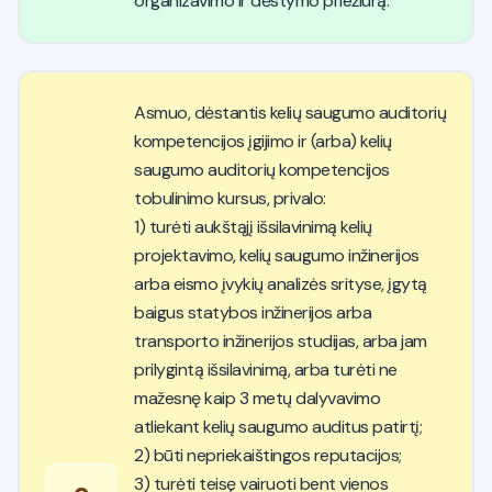
organizavimo ir dėstymo priežiūrą.
Asmuo, dėstantis kelių saugumo auditorių
kompetencijos įgijimo ir (arba) kelių
saugumo auditorių kompetencijos
tobulinimo kursus, privalo:
1) turėti aukštąjį išsilavinimą kelių
projektavimo, kelių saugumo inžinerijos
arba eismo įvykių analizės srityse, įgytą
baigus statybos inžinerijos arba
transporto inžinerijos studijas, arba jam
prilygintą išsilavinimą, arba turėti ne
mažesnę kaip 3 metų dalyvavimo
atliekant kelių saugumo auditus patirtį;
2) būti nepriekaištingos reputacijos;
3) turėti teisę vairuoti bent vienos