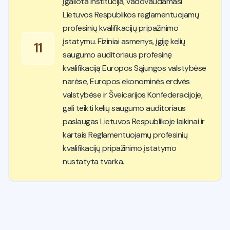
įgaliota institucija, vadovaudamasi
Lietuvos Respublikos reglamentuojamų
profesinių kvalifikacijų pripažinimo
įstatymu. Fiziniai asmenys, įgiję kelių
11
saugumo auditoriaus profesinę
kvalifikaciją Europos Sąjungos valstybėse
narėse, Europos ekonominės erdvės
valstybėse ir Šveicarijos Konfederacijoje,
gali teikti kelių saugumo auditoriaus
paslaugas Lietuvos Respublikoje laikinai ir
kartais Reglamentuojamų profesinių
kvalifikacijų pripažinimo įstatymo
nustatyta tvarka.