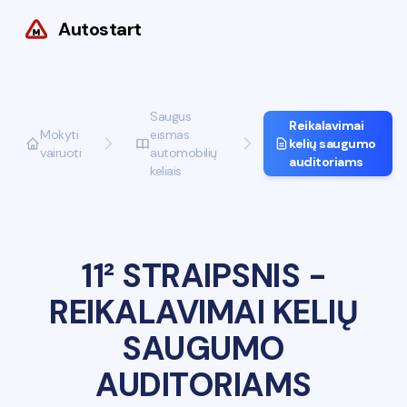
Autostart
Saugus
Reikalavimai
Mokyti
eismas
kelių saugumo
vairuoti
automobilių
auditoriams
keliais
11² STRAIPSNIS
-
REIKALAVIMAI KELIŲ
SAUGUMO
AUDITORIAMS