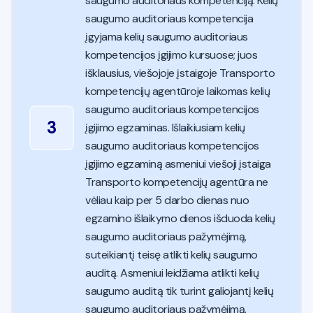
saugumo auditoriaus kompetenciją. Kelių
saugumo auditoriaus kompetencija
įgyjama kelių saugumo auditoriaus
kompetencijos įgijimo kursuose; juos
išklausius, viešojoje įstaigoje Transporto
kompetencijų agentūroje laikomas kelių
saugumo auditoriaus kompetencijos
3
įgijimo egzaminas. Išlaikiusiam kelių
saugumo auditoriaus kompetencijos
įgijimo egzaminą asmeniui viešoji įstaiga
Transporto kompetencijų agentūra ne
vėliau kaip per 5 darbo dienas nuo
egzamino išlaikymo dienos išduoda kelių
saugumo auditoriaus pažymėjimą,
suteikiantį teisę atlikti kelių saugumo
auditą. Asmeniui leidžiama atlikti kelių
saugumo auditą tik turint galiojantį kelių
saugumo auditoriaus pažymėjimą.