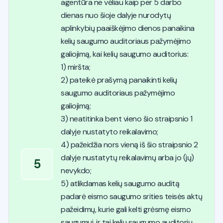
agentūra ne vėliau kaip per 5 darbo
dienas nuo šioje dalyje nurodytų
aplinkybių paaiškėjimo dienos panaikina
kelių saugumo auditoriaus pažymėjimo
galiojimą, kai kelių saugumo auditorius:
1) miršta;
2) pateikė prašymą panaikinti kelių
saugumo auditoriaus pažymėjimo
galiojimą;
3) neatitinka bent vieno šio straipsnio 1
dalyje nustatyto reikalavimo;
4) pažeidžia nors vieną iš šio straipsnio 2
dalyje nustatytų reikalavimų arba jo (jų)
5
nevykdo;
5) atlikdamas kelių saugumo auditą
padarė eismo saugumo srities teisės aktų
pažeidimų, kurie gali kelti grėsmę eismo
saugumui, ir tai kelių saugumo auditorių