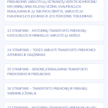
PRIEKABOMIS VAIRUOTOJŲ, KETINANČIŲ VERSTIS KOMERCINIU
KROVININIŲ ARBA KELEIVIŲ VEŽIMU, KVALIFIKACIJOS
REIKALAVIMAI IR JŲ TAIKYMOS IŠIMTYS, VAIRUOTOJO
KVALIFIKACIJOS ĮGYJIMAS IR JOS PERIODINIS TOBULINIMAS
23 STRAIPSNIS
-
MOTORINIŲ TRANSPORTO PRIEMONIŲ
KATEGORIJOS IR MINIMALUS VAIRUOTOJŲ AMŽIUS
24 STRAIPSNIS
-
TEISĖS VAIRUOTI TRANSPORTO PRIEMONES
ATĖMIMAS IR GRĄŽINIMAS
25 STRAIPSNIS
-
BENDRIEJI REIKALAVIMAI TRANSPORTO
PRIEMONĖMS IR PRIEKABOMS
26 STRAIPSNIS
-
TRANSPORTO PRIEMONIŲ IR PRIEKABŲ
SKIRIAMIEJI ŽENKLAI
27 STRAIPSNIS
-
MOTORINIŲ TRANSPORTO PRIEMONIŲ IR (AR)