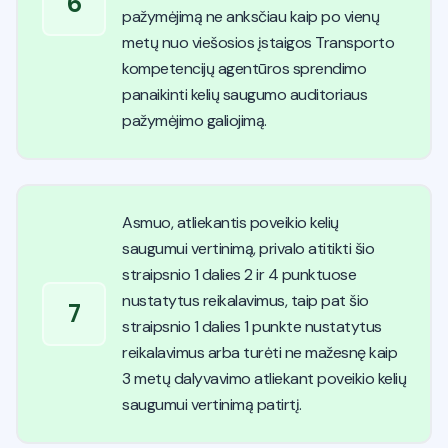
6
pažymėjimą ne anksčiau kaip po vienų
metų nuo viešosios įstaigos Transporto
kompetencijų agentūros sprendimo
panaikinti kelių saugumo auditoriaus
pažymėjimo galiojimą.
Asmuo, atliekantis poveikio kelių
saugumui vertinimą, privalo atitikti šio
straipsnio 1 dalies 2 ir 4 punktuose
nustatytus reikalavimus, taip pat šio
7
straipsnio 1 dalies 1 punkte nustatytus
reikalavimus arba turėti ne mažesnę kaip
3 metų dalyvavimo atliekant poveikio kelių
saugumui vertinimą patirtį.