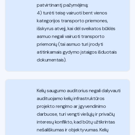
patvirtinantį pažymėjimą;
4) turėti teisę vairuoti bent vienos
kategorijos transporto priemones,
išskyrus atvejį, kai dėl sveikatos būklės
asmuo negali vairuoti transporto
priemonių (tai asmuo turi įrodyti
atitinkamais gydymo įstaigos išduotais
dokumentais).
Kelių saugumo auditorius negali dalyvauti
audituojamo kelių infrastruktūros
projekto rengimo ar įgyvendinimo
darbuose, turi vengti viešųjų ir privačių
interesų konflikto, kad būtų užtikrintas
nešališkumas ir objektyvumas. Kelių