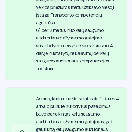
veiklos priežiūros metu užfiksavo viešoji
įstaiga Transporto kompetencijų
agentūra;
6) per 2 metus nuo kelių saugumo
auditoriaus pažymėjimo galiojimo
sustabdymo neįvykdė šio straipsnio 4
dalyje nustatytų reikalavimų dėl kelių
saugumo auditoriaus kompetencijos
tobulinimo.
Asmuo, kuriam už šio straipsnio 5 dalies 4
arba 5 punkte nurodytus pažeidimus
buvo panaikintas kelių saugumo
auditoriaus pažymėjimo galiojimas, gali
gauti kitą kelių saugumo auditoriaus