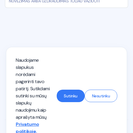
NUVEŽIMAS ARBA UŽDRAUDIMAS TOLIAU VAŽIUOTI
Naudojame
KET testai 2026 - Autostart
slapukus
norėdami
pagerinti tavo
Privatumo politika
Paslaugų teikimo sąlygos
patirtį. Sutikdami
Vairuotojo kategorijos
Mokymas vairuoti
Susisiek su mumis
sutinki su mūsų
Sutinku
Nesutinku
slapukų
naudojimu kaip
aprašyta mūsų
Privatumo
politikoje.
©2026 Autostart. Visos teisės saugomos.