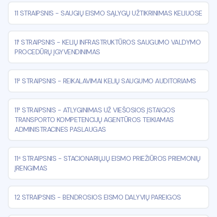
11 STRAIPSNIS
-
SAUGIŲ EISMO SĄLYGŲ UŽTIKRINIMAS KELIUOSE
11¹ STRAIPSNIS
-
KELIŲ INFRASTRUKTŪROS SAUGUMO VALDYMO
PROCEDŪRŲ ĮGYVENDINIMAS
11² STRAIPSNIS
-
REIKALAVIMAI KELIŲ SAUGUMO AUDITORIAMS
11³ STRAIPSNIS
-
ATLYGINIMAS UŽ VIEŠOSIOS ĮSTAIGOS
TRANSPORTO KOMPETENCIJŲ AGENTŪROS TEIKIAMAS
ADMINISTRACINES PASLAUGAS
11⁴ STRAIPSNIS
-
STACIONARIŲJŲ EISMO PRIEŽIŪROS PRIEMONIŲ
ĮRENGIMAS
12 STRAIPSNIS
-
BENDROSIOS EISMO DALYVIŲ PAREIGOS