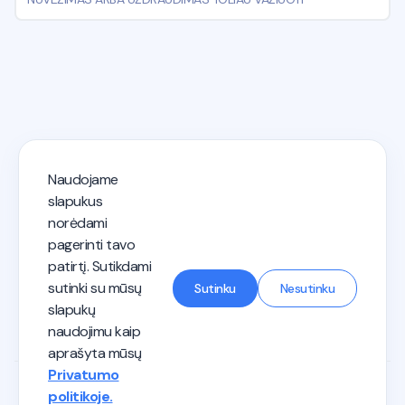
Naudojame
KET testai 2026 - Autostart
slapukus
norėdami
pagerinti tavo
Privatumo politika
Paslaugų teikimo sąlygos
patirtį. Sutikdami
Vairuotojo kategorijos
Mokymas vairuoti
Susisiek su mumis
sutinki su mūsų
Sutinku
Nesutinku
slapukų
naudojimu kaip
aprašyta mūsų
Privatumo
politikoje.
©2026 Autostart. Visos teisės saugomos.