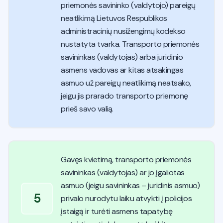
priemonės savininko (valdytojo) pareigų
neatlikimą Lietuvos Respublikos
administracinių nusižengimų kodekso
nustatyta tvarka. Transporto priemonės
savininkas (valdytojas) arba juridinio
asmens vadovas ar kitas atsakingas
asmuo už pareigų neatlikimą neatsako,
jeigu jis prarado transporto priemonę
prieš savo valią.
Gavęs kvietimą, transporto priemonės
savininkas (valdytojas) ar jo įgaliotas
asmuo (jeigu savininkas – juridinis asmuo)
5
privalo nurodytu laiku atvykti į policijos
įstaigą ir turėti asmens tapatybę