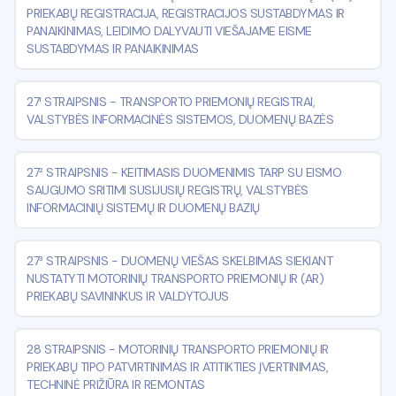
PRIEKABŲ REGISTRACIJA, REGISTRACIJOS SUSTABDYMAS IR
PANAIKINIMAS, LEIDIMO DALYVAUTI VIEŠAJAME EISME
SUSTABDYMAS IR PANAIKINIMAS
27¹ STRAIPSNIS
-
TRANSPORTO PRIEMONIŲ REGISTRAI,
VALSTYBĖS INFORMACINĖS SISTEMOS, DUOMENŲ BAZĖS
27² STRAIPSNIS
-
KEITIMASIS DUOMENIMIS TARP SU EISMO
SAUGUMO SRITIMI SUSIJUSIŲ REGISTRŲ, VALSTYBĖS
INFORMACINIŲ SISTEMŲ IR DUOMENŲ BAZIŲ
27³ STRAIPSNIS
-
DUOMENŲ VIEŠAS SKELBIMAS SIEKIANT
NUSTATYTI MOTORINIŲ TRANSPORTO PRIEMONIŲ IR (AR)
PRIEKABŲ SAVININKUS IR VALDYTOJUS
28 STRAIPSNIS
-
MOTORINIŲ TRANSPORTO PRIEMONIŲ IR
PRIEKABŲ TIPO PATVIRTINIMAS IR ATITIKTIES ĮVERTINIMAS,
TECHNINĖ PRIŽIŪRA IR REMONTAS