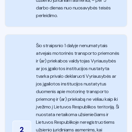
užsienio juridiniam asmeniui, – per 5
darbo dienas nuo nuosavybės teisės
perleidimo.
Šio straipsnio 1 dalyje nenumatytais
atvejais motorinės transporto priemonės
ir (ar) priekabos valdytojas Vyriausybės
ar jos įgaliotos institucijos nustatyta
tvarka privalo deklaruoti Vyriausybės ar
jos įgaliotos institucijos nustatytus
duomenis apie motorinę transporto
priemonę ir (ar) priekabą ne vėliau kaip iki
įvežimo į Lietuvos Respublikos teritoriją. Ši
nuostata netaikoma užsieniečiams ir
Lietuvos Respublikoje neregistruotiems
2
užsienio juridiniams asmenims, kai