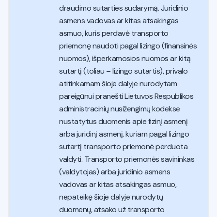
draudimo sutarties sudarymą. Juridinio
asmens vadovas ar kitas atsakingas
asmuo, kuris perdavė transporto
priemonę naudoti pagal lizingo (finansinės
nuomos), išperkamosios nuomos ar kitą
sutartį (toliau – lizingo sutartis), privalo
atitinkamam šioje dalyje nurodytam
pareigūnui pranešti Lietuvos Respublikos
administracinių nusižengimų kodekse
nustatytus duomenis apie fizinį asmenį
arba juridinį asmenį, kuriam pagal lizingo
sutartį transporto priemonė perduota
valdyti. Transporto priemonės savininkas
(valdytojas) arba juridinio asmens
vadovas ar kitas atsakingas asmuo,
nepateikę šioje dalyje nurodytų
duomenų, atsako už transporto