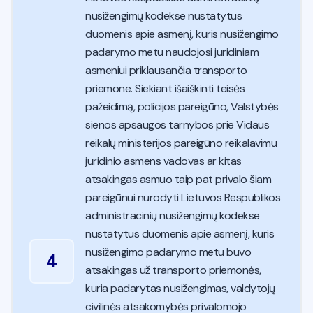
nusižengimų kodekse nustatytus
duomenis apie asmenį, kuris nusižengimo
padarymo metu naudojosi juridiniam
asmeniui priklausančia transporto
priemone. Siekiant išaiškinti teisės
pažeidimą, policijos pareigūno, Valstybės
sienos apsaugos tarnybos prie Vidaus
reikalų ministerijos pareigūno reikalavimu
juridinio asmens vadovas ar kitas
atsakingas asmuo taip pat privalo šiam
pareigūnui nurodyti Lietuvos Respublikos
administracinių nusižengimų kodekse
nustatytus duomenis apie asmenį, kuris
nusižengimo padarymo metu buvo
4
atsakingas už transporto priemonės,
kuria padarytas nusižengimas, valdytojų
civilinės atsakomybės privalomojo