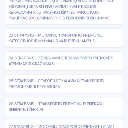
PRIEKABOMIS VAIRUOTOJŲ, KETINANČIŲ VERSTIS KOMERCINIU
KROVININIŲ ARBA KELEIVIŲ VEŽIMU, KVALIFIKACIJOS
REIKALAVIMAI IR JŲ TAIKYMOS IŠIMTYS, VAIRUOTOJO
KVALIFIKACIJOS ĮGYJIMAS IR JOS PERIODINIS TOBULINIMAS
23 STRAIPSNIS
-
MOTORINIŲ TRANSPORTO PRIEMONIŲ
KATEGORIJOS IR MINIMALUS VAIRUOTOJŲ AMŽIUS
24 STRAIPSNIS
-
TEISĖS VAIRUOTI TRANSPORTO PRIEMONES
ATĖMIMAS IR GRĄŽINIMAS
25 STRAIPSNIS
-
BENDRIEJI REIKALAVIMAI TRANSPORTO
PRIEMONĖMS IR PRIEKABOMS
26 STRAIPSNIS
-
TRANSPORTO PRIEMONIŲ IR PRIEKABŲ
SKIRIAMIEJI ŽENKLAI
27 STRAIPSNIS
-
MOTORINIŲ TRANSPORTO PRIEMONIŲ IR (AR)