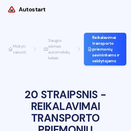
Autostart
Reikalavimai
Saugus
transporto
Mokyti
eismas
priemonių
vairuoti
automobilių
savininkams ir
keliais
valdytojams
20 STRAIPSNIS
-
REIKALAVIMAI
TRANSPORTO
PRIEMONIŲ