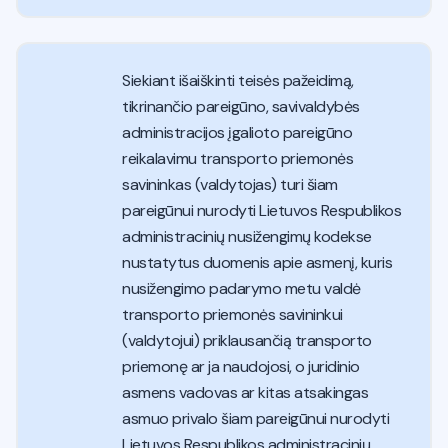
Siekiant išaiškinti teisės pažeidimą,
tikrinančio pareigūno, savivaldybės
administracijos įgalioto pareigūno
reikalavimu transporto priemonės
savininkas (valdytojas) turi šiam
pareigūnui nurodyti Lietuvos Respublikos
administracinių nusižengimų kodekse
nustatytus duomenis apie asmenį, kuris
nusižengimo padarymo metu valdė
transporto priemonės savininkui
(valdytojui) priklausančią transporto
priemonę ar ja naudojosi, o juridinio
asmens vadovas ar kitas atsakingas
asmuo privalo šiam pareigūnui nurodyti
Lietuvos Respublikos administracinių