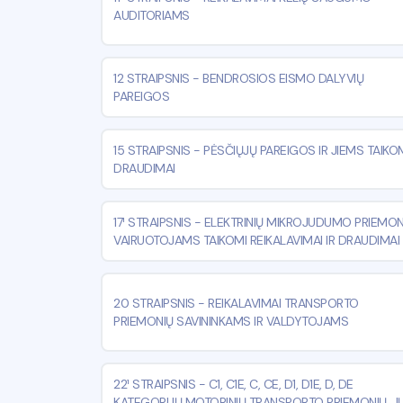
AUDITORIAMS
12 STRAIPSNIS
-
BENDROSIOS EISMO DALYVIŲ
PAREIGOS
15 STRAIPSNIS
-
PĖSČIŲJŲ PAREIGOS IR JIEMS TAIKO
DRAUDIMAI
17¹ STRAIPSNIS
-
ELEKTRINIŲ MIKROJUDUMO PRIEMON
VAIRUOTOJAMS TAIKOMI REIKALAVIMAI IR DRAUDIMAI
20 STRAIPSNIS
-
REIKALAVIMAI TRANSPORTO
PRIEMONIŲ SAVININKAMS IR VALDYTOJAMS
22¹ STRAIPSNIS
-
C1, C1E, C, CE, D1, D1E, D, DE
KATEGORIJŲ MOTORINIŲ TRANSPORTO PRIEMONIŲ, J