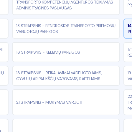
TRANSPORTO KOMPETENCIJŲ AGENTŪROS TEIKIAMAS
PR
ADMINISTRACINES PASLAUGAS
13 STRAIPSNIS
-
BENDROSIOS TRANSPORTO PRIEMONIŲ
14
VAIRUOTOJŲ PAREIGOS
IR
MI
17
16 STRAIPSNIS
-
KELEIVIŲ PAREIGOS
RE
IŲ
18 STRAIPSNIS
-
REIKALAVIMAI VADELIOTOJAMS,
19
GYVULIŲ AR PAUKŠČIŲ VAROVAMS, RAITELIAMS
VA
22
21 STRAIPSNIS
-
MOKYMAS VAIRUOTI
TR
MA
Ų