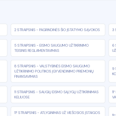
2 STRAIPSNIS
-
PAGRINDINĖS ŠIO ĮSTATYMO SĄVOKOS
3 
5 STRAIPSNIS
-
EISMO SAUGUMO UŽTIKRINIMO
6 
TEISINIS REGLAMENTAVIMAS
UŽ
8 STRAIPSNIS
-
VALSTYBINĖS EISMO SAUGUMO
9 
UŽTIKRINIMO POLITIKOS ĮGYVENDINIMO PRIEMONIŲ
KO
FINANSAVIMAS
11 STRAIPSNIS
-
SAUGIŲ EISMO SĄLYGŲ UŽTIKRINIMAS
11
KELIUOSE
V
11³ STRAIPSNIS
-
ATLYGINIMAS UŽ VIEŠOSIOS ĮSTAIGOS
11