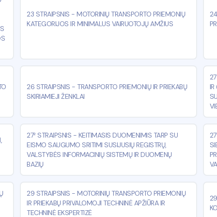
23 STRAIPSNIS
-
MOTORINIŲ TRANSPORTO PRIEMONIŲ
24
KATEGORIJOS IR MINIMALUS VAIRUOTOJŲ AMŽIUS
PR
OS
OS
27
TO
26 STRAIPSNIS
-
TRANSPORTO PRIEMONIŲ IR PRIEKABŲ
IR
SKIRIAMIEJI ŽENKLAI
SU
VI
27² STRAIPSNIS
-
KEITIMASIS DUOMENIMIS TARP SU
27
,
EISMO SAUGUMO SRITIMI SUSIJUSIŲ REGISTRŲ,
SI
VALSTYBĖS INFORMACINIŲ SISTEMŲ IR DUOMENŲ
PR
BAZIŲ
V
Ų
29 STRAIPSNIS
-
MOTORINIŲ TRANSPORTO PRIEMONIŲ
29
IR PRIEKABŲ PRIVALOMOJI TECHNINĖ APŽIŪRA IR
KO
TECHNINĖ EKSPERTIZĖ