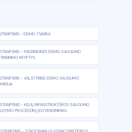
STRAIPSNIS
-
EISMO TVARKA
STRAIPSNIS
-
PAGRINDINĖS EISMO SAUGUMO
TIKRINIMO KRYPTYS
STRAIPSNIS
-
VALSTYBINĖ EISMO SAUGUMO
MISIJA
¹ STRAIPSNIS
-
KELIŲ INFRASTRUKTŪROS SAUGUMO
ALDYMO PROCEDŪRŲ ĮGYVENDINIMAS
⁴ STRAIPSNIS
-
STACIONARIŲJŲ EISMO PRIEŽIŪROS