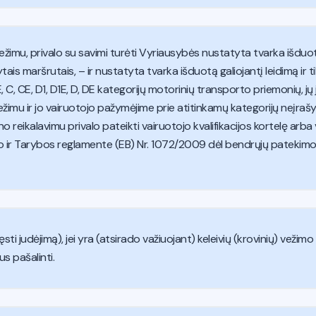
ų vežimu, privalo su savimi turėti Vyriausybės nustatyta tvarka išduot
tytais maršrutais, – ir nustatyta tvarka išduotą galiojantį leidimą ir 
 C, CE, D1, D1E, D, DE kategorijų motorinių transporto priemonių, jų
vežimu ir jo vairuotojo pažymėjime prie atitinkamų kategorijų neįr
o reikalavimu privalo pateikti vairuotojo kvalifikacijos kortelę arba 
o ir Tarybos reglamente (EB) Nr. 1072/2009 dėl bendrųjų patekimo į
sti judėjimą), jei yra (atsirado važiuojant) keleivių (krovinių) vežim
us pašalinti.