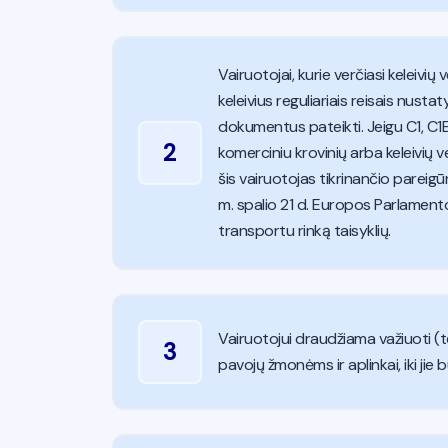
Vairuotojai, kurie verčiasi keleivi
keleivius reguliariais reisais nusta
dokumentus pateikti. Jeigu C1, C1E,
2
komerciniu krovinių arba keleivių 
šis vairuotojas tikrinančio pareigūn
m. spalio 21 d. Europos Parlament
transportu rinką taisyklių.
Vairuotojui draudžiama važiuoti (tę
3
pavojų žmonėms ir aplinkai, iki jie b