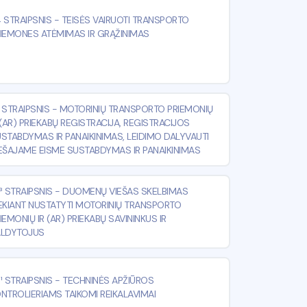
 STRAIPSNIS
-
TEISĖS VAIRUOTI TRANSPORTO
IEMONES ATĖMIMAS IR GRĄŽINIMAS
 STRAIPSNIS
-
MOTORINIŲ TRANSPORTO PRIEMONIŲ
 (AR) PRIEKABŲ REGISTRACIJA, REGISTRACIJOS
STABDYMAS IR PANAIKINIMAS, LEIDIMO DALYVAUTI
EŠAJAME EISME SUSTABDYMAS IR PANAIKINIMAS
³ STRAIPSNIS
-
DUOMENŲ VIEŠAS SKELBIMAS
EKIANT NUSTATYTI MOTORINIŲ TRANSPORTO
IEMONIŲ IR (AR) PRIEKABŲ SAVININKUS IR
ALDYTOJUS
¹ STRAIPSNIS
-
TECHNINĖS APŽIŪROS
NTROLIERIAMS TAIKOMI REIKALAVIMAI