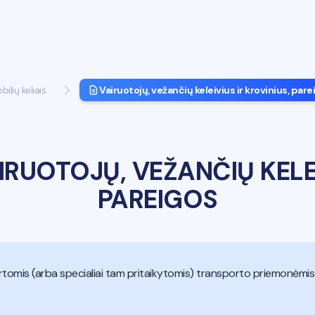
lių keliais
Vairuotojų, vežančių keleivius ir krovinius, pare
IRUOTOJŲ, VEŽANČIŲ KELEI
PAREIGOS
skirtomis (arba specialiai tam pritaikytomis) transporto priemonėmis