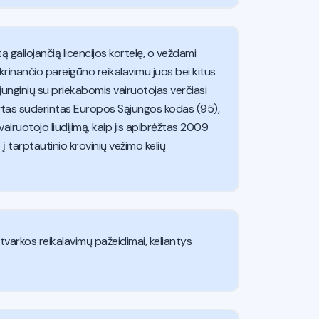
ą galiojančią licencijos kortelę, o veždami
tikrinančio pareigūno reikalavimu juos bei kitus
 junginių su priekabomis vairuotojas verčiasi
ašytas suderintas Europos Sąjungos kodas (95),
vairuotojo liudijimą, kaip jis apibrėžtas 2009
 tarptautinio krovinių vežimo kelių
o tvarkos reikalavimų pažeidimai, keliantys