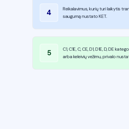
Reikalavimus, kurių turi laikytis tr
4
saugumą nustato KET.
C1, C1E, C, CE, D1, D1E, D, DE kate
5
arba keleivių vežimu, privalo nustaty