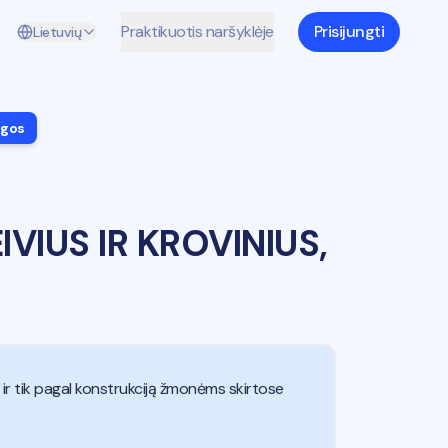
Praktikuotis naršyklėje
Prisijungti
Lietuvių
igos
VIUS IR KROVINIUS,
 ir tik pagal konstrukciją žmonėms skirtose