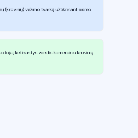
eivių (krovinių) vežimo tvarką užtikrinant eismo
uotojai, ketinantys verstis komerciniu krovinių