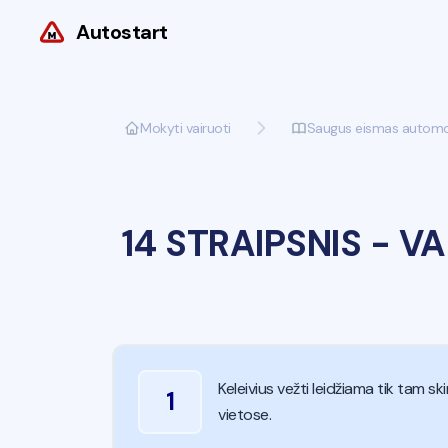
Autostart
Mokyti vairuoti
Saugus eismas automobi
14 STRAIPSNIS
-
VA
Keleivius vežti leidžiama tik tam 
1
vietose.