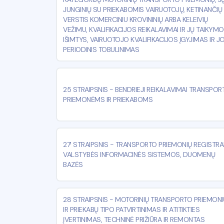
JUNGINIŲ SU PRIEKABOMIS VAIRUOTOJŲ, KETINANČIŲ
VERSTIS KOMERCINIU KROVININIŲ ARBA KELEIVIŲ
VEŽIMU, KVALIFIKACIJOS REIKALAVIMAI IR JŲ TAIKYM
IŠIMTYS, VAIRUOTOJO KVALIFIKACIJOS ĮGYJIMAS IR J
PERIODINIS TOBULINIMAS
25 STRAIPSNIS
-
BENDRIEJI REIKALAVIMAI TRANSPOR
PRIEMONĖMS IR PRIEKABOMS
27¹ STRAIPSNIS
-
TRANSPORTO PRIEMONIŲ REGISTRAI
VALSTYBĖS INFORMACINĖS SISTEMOS, DUOMENŲ
BAZĖS
28 STRAIPSNIS
-
MOTORINIŲ TRANSPORTO PRIEMONI
IR PRIEKABŲ TIPO PATVIRTINIMAS IR ATITIKTIES
ĮVERTINIMAS, TECHNINĖ PRIŽIŪRA IR REMONTAS