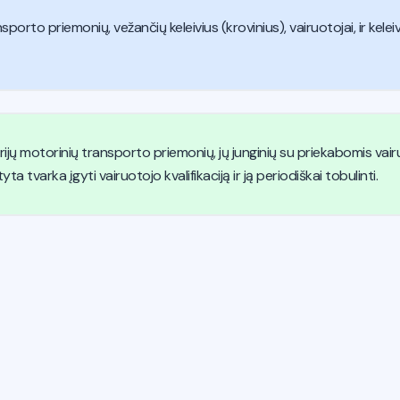
ansporto priemonių, vežančių keleivius (krovinius), vairuotojai, ir kel
gorijų motorinių transporto priemonių, jų junginių su priekabomis vair
ta tvarka įgyti vairuotojo kvalifikaciją ir ją periodiškai tobulinti.