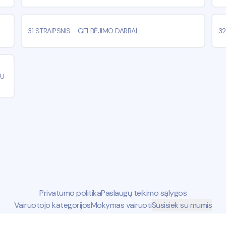
31 STRAIPSNIS
-
GELBĖJIMO DARBAI
32
AU
Privatumo politika
Paslaugų teikimo sąlygos
Vairuotojo kategorijos
Mokymas vairuoti
Susisiek su mumis