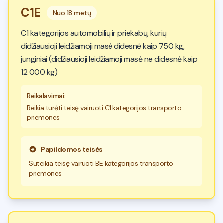
C1E
Nuo
18 metų
C1 kategorijos automobilių ir priekabų, kurių
didžiausioji leidžiamoji masė didesnė kaip 750 kg,
junginiai (didžiausioji leidžiamoji masė ne didesnė kaip
12 000 kg)
Reikalavimai
:
Reikia turėti teisę vairuoti C1 kategorijos transporto
priemones
Papildomos teisės
Suteikia teisę vairuoti BE kategorijos transporto
priemones