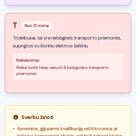
T
Nuo
21 metai
Troleibusai, tai yra nebėginės transporto priemonės,
sujungtos su išoriniu elektros šaltiniu
Reikalavimai
:
Reikia turėti teisę vairuoti B kategorijos transporto
priemones
Svarbu žinoti
•
Asmenims, įgijusiems kvalifikaciją vežti krovinius ar
keleivius komerciniais tikslais, gali būti taikomi kitokie