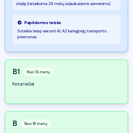
stažą (netaikoma 24 metų sulaukusiems asmenims)
Papildomos teisės
Suteikia teisę vairuoti A1, A2 kategorijų transporto
priemones
B1
Nuo
16 metų
Keturračiai
B
Nuo
18 metų