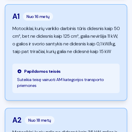
A1
Nuo
16 metų
Motociklai, kurių variklio darbinis tūris didesnis kaip 50
cm³, bet ne didesnis kaip 125 cm³, galia neviršija 11 kW,
o galios ir svorio santykis ne didesnis kaip 0,1 kW/kg,
taip pat triračiai, kurių galia ne didesnė kaip 15 kW
Papildomos teisės
Suteikia teisę vairuoti AM kategorijos transporto
priemones
A2
Nuo
18 metų