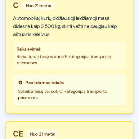
C
Nuo
21 metai
Automobiliai, kurių didžiausioji leidžiamoji masė
didesnė kaip 3 500 kg, skirti vežti ne daugiau kaip
aštuonis keleivius
Reikalavimai
:
Reikia turėti teisę vairuoti B kategorijos transporto
priemones
Papildomos teisės
Suteikia teisę vairuoti C1 kategorijos transporto
priemones
CE
Nuo
21 metai