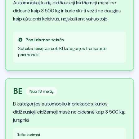
Automobiliai, kurių didžiausioji leidžiamoji masė ne
didesnė kaip 3 500 kg ir kurie skirti vežti ne daugiau
kaip aštuonis keleivius, neįskaitant vairuotojo
Papildomos teisės
Suteikia teisę vairuoti B1 kategorijos transporto
priemones
BE
Nuo
18 metų
B kategorijos automobilio ir priekabos, kurios
didžiausioji leidžiamoji masė ne didesnė kaip 3 500 kg,
junginiai
Reikalavimai
: