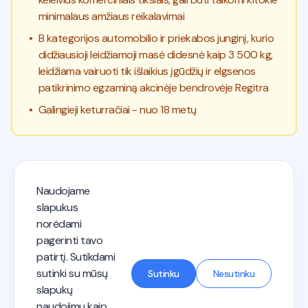
minimalaus amžiaus reikalavimai
•
B kategorijos automobilio ir priekabos junginį, kurio
didžiausioji leidžiamoji masė didesnė kaip 3 500 kg,
leidžiama vairuoti tik išlaikius įgūdžių ir elgsenos
patikrinimo egzaminą akcinėje bendrovėje Regitra
•
Galingieji keturračiai - nuo 18 metų
Naudojame
KET testai 2026 - Autostart
slapukus
norėdami
pagerinti tavo
Privatumo politika
Paslaugų teikimo sąlygos
patirtį. Sutikdami
Vairuotojo kategorijos
Mokymas vairuoti
Susisiek su mumis
sutinki su mūsų
Sutinku
Nesutinku
slapukų
naudojimu kaip