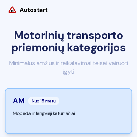
Autostart
Motorinių transporto
priemonių kategorijos
Minimalus amžius ir reikalavimai teisei vairuoti
įgyti
AM
Nuo
15 metų
Mopedai ir lengvieji keturračiai