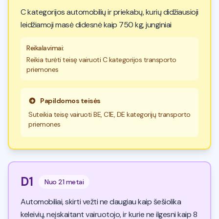
C kategorijos automobilių ir priekabų, kurių didžiausioji
leidžiamoji masė didesnė kaip 750 kg, junginiai
Reikalavimai
:
Reikia turėti teisę vairuoti C kategorijos transporto
priemones
Papildomos teisės
Suteikia teisę vairuoti BE, C1E, DE kategorijų transporto
priemones
D1
Nuo
21 metai
Automobiliai, skirti vežti ne daugiau kaip šešiolika
keleivių, neįskaitant vairuotojo, ir kurie ne ilgesni kaip 8