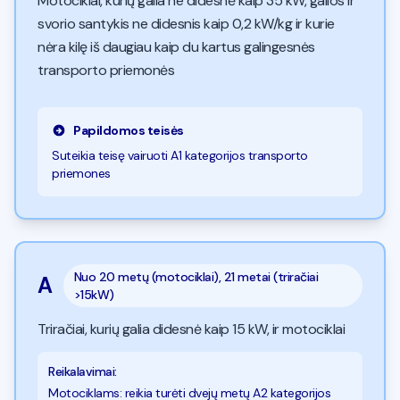
Motociklai, kurių galia ne didesnė kaip 35 kW, galios ir
svorio santykis ne didesnis kaip 0,2 kW/kg ir kurie
nėra kilę iš daugiau kaip du kartus galingesnės
transporto priemonės
Papildomos teisės
Suteikia teisę vairuoti A1 kategorijos transporto
priemones
Nuo
20 metų (motociklai), 21 metai (triračiai
A
>15kW)
Triračiai, kurių galia didesnė kaip 15 kW, ir motociklai
Reikalavimai
:
Motociklams: reikia turėti dvejų metų A2 kategorijos